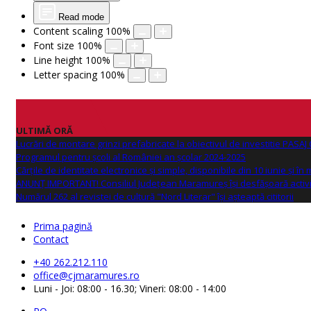
Read mode
Content scaling
100
%
Font size
100
%
Line height
100
%
Letter spacing
100
%
ULTIMĂ ORĂ
Lucrări de montare grinzi prefabricate la obiectivul de investitie PAS
Programul pentru școli al României an școlar 2024-2025
Cărțile de identitate electronice și simple, disponibile din 10 iunie și în
ANUNŢ IMPORTANT! Consiliul Județean Maramureș își desfășoară activi
Numărul 262 al revistei de cultură "Nord Literar" își așteaptă cititorii
Prima pagină
Contact
+40 262.212.110
office@cjmaramures.ro
Luni - Joi: 08:00 - 16.30; Vineri: 08:00 - 14:00