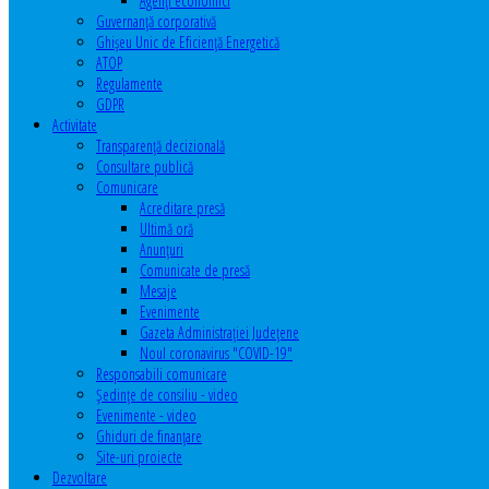
Agenţi economici
Guvernanță corporativă
Ghişeu Unic de Eficienţă Energetică
ATOP
Regulamente
GDPR
Activitate
Transparenţă decizională
Consultare publică
Comunicare
Acreditare presă
Ultimă oră
Anunţuri
Comunicate de presă
Mesaje
Evenimente
Gazeta Administraţiei Judeţene
Noul coronavirus "COVID-19"
Responsabili comunicare
Şedinţe de consiliu - video
Evenimente - video
Ghiduri de finanţare
Site-uri proiecte
Dezvoltare