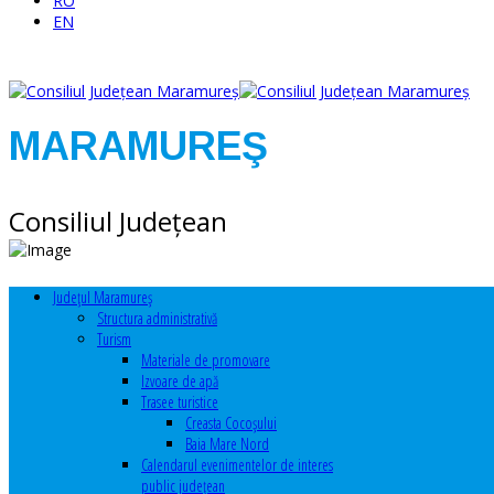
RO
EN
MARAMUREŞ
Consiliul Judeţean
Judeţul Maramureş
Structura administrativă
Turism
Materiale de promovare
Izvoare de apă
Trasee turistice
Creasta Cocoșului
Baia Mare Nord
Calendarul evenimentelor de interes
public judeţean