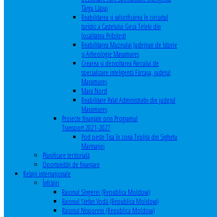
Târgu Lăpuș
Reabilitarea și valorificarea în circuitul
turistic a Castelului Geza Teleki din
localitatea Pribilești
Reabilitarea Muzeului Județean de Istorie
și Arheologie Maramureș
Crearea și dezvoltarea Parcului de
specializare inteligentă Fărcașa, județul
Maramureș
Mara Nord
Reabilitare Palat Administrativ din județul
Maramureș
Proiecte finanțate prin Programul
Transport 2021-2027
Pod peste Tisa în zona Teplița din Sighetu
Marmației
Planificare teritorială
Oportunităţi de finanţare
Relaţii internaţionale
Înfrăţiri
Raionul Sîngerei (Republica Moldova)
Raionul Ștefan Vodă (Republica Moldova)
Raionul Nisporeni (Republica Moldova)