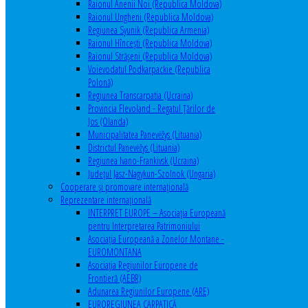
Raionul Anenii Noi (Republica Moldova)
Raionul Ungheni (Republica Moldova)
Regiunea Syunik (Republica Armenia)
Raionul Hîncești (Republica Moldova)
Raionul Străşeni (Republica Moldova)
Voievodatul Podkarpackie (Republica
Polonă)
Regiunea Transcarpatia (Ucraina)
Provincia Flevoland - Regatul Ţărilor de
Jos (Olanda)
Municipalitatea Panevėžys (Lituania)
Districtul Panevėžys (Lituania)
Regiunea Ivano-Frankivsk (Ucraina)
Judeţul Jasz-Nagykun-Szolnok (Ungaria)
Cooperare şi promovare internaţională
Reprezentare internaţională
INTERPRET EUROPE – Asociația Europeană
pentru Interpretarea Patrimoniului
Asociația Europeană a Zonelor Montane -
EUROMONTANA
Asociația Regiunilor Europene de
Frontieră (AEBR)
Adunarea Regiunilor Europene (ARE)
EUROREGIUNEA CARPATICĂ