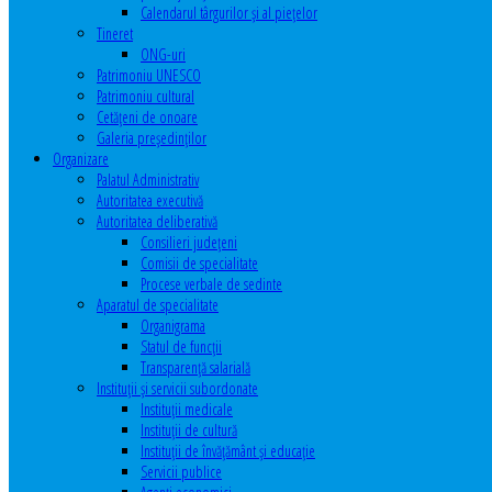
Calendarul târgurilor şi al pieţelor
Tineret
ONG-uri
Patrimoniu UNESCO
Patrimoniu cultural
Cetăţeni de onoare
Galeria președinților
Organizare
Palatul Administrativ
Autoritatea executivă
Autoritatea deliberativă
Consilieri judeţeni
Comisii de specialitate
Procese verbale de sedinte
Aparatul de specialitate
Organigrama
Statul de funcții
Transparență salarială
Instituţii şi servicii subordonate
Instituţii medicale
Instituţii de cultură
Instituţii de învăţământ şi educaţie
Servicii publice