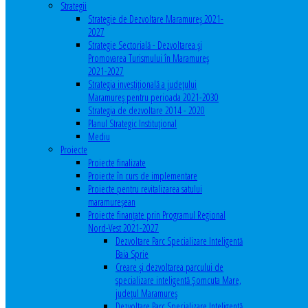
Strategii
Strategie de Dezvoltare Maramureș 2021-
2027
Strategie Sectorială - Dezvoltarea și
Promovarea Turismului în Maramureș
2021-2027
Strategia investiţională a județului
Maramureș pentru perioada 2021-2030
Strategia de dezvoltare 2014 - 2020
Planul Strategic Instituţional
Mediu
Proiecte
Proiecte finalizate
Proiecte în curs de implementare
Proiecte pentru revitalizarea satului
maramureşean
Proiecte finanțate prin Programul Regional
Nord-Vest 2021-2027
Dezvoltare Parc Specializare Inteligentă
Baia Sprie
Creare și dezvoltarea parcului de
specializare inteligentă Șomcuta Mare,
județul Maramureș
Dezvoltare Parc Specializare Inteligentă