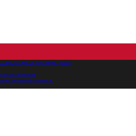
AJ CLUBUL VĂCARILOR (BAIA MARE - RECEA)
 municipiul Baia Mare
tatea într-un sediu temporar.