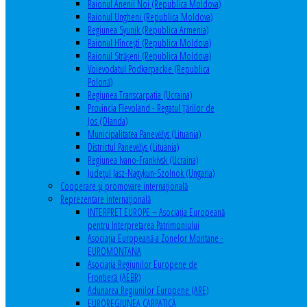
Raionul Anenii Noi (Republica Moldova)
Raionul Ungheni (Republica Moldova)
Regiunea Syunik (Republica Armenia)
Raionul Hîncești (Republica Moldova)
Raionul Străşeni (Republica Moldova)
Voievodatul Podkarpackie (Republica
Polonă)
Regiunea Transcarpatia (Ucraina)
Provincia Flevoland - Regatul Ţărilor de
Jos (Olanda)
Municipalitatea Panevėžys (Lituania)
Districtul Panevėžys (Lituania)
Regiunea Ivano-Frankivsk (Ucraina)
Judeţul Jasz-Nagykun-Szolnok (Ungaria)
Cooperare şi promovare internaţională
Reprezentare internaţională
INTERPRET EUROPE – Asociația Europeană
pentru Interpretarea Patrimoniului
Asociația Europeană a Zonelor Montane -
EUROMONTANA
Asociația Regiunilor Europene de
Frontieră (AEBR)
Adunarea Regiunilor Europene (ARE)
EUROREGIUNEA CARPATICĂ