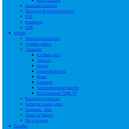
Agenţi economici
Guvernanță corporativă
Ghişeu Unic de Eficienţă Energetică
ATOP
Regulamente
GDPR
Activitate
Transparenţă decizională
Consultare publică
Comunicare
Acreditare presă
Ultimă oră
Anunţuri
Comunicate de presă
Mesaje
Evenimente
Gazeta Administraţiei Judeţene
Noul coronavirus "COVID-19"
Responsabili comunicare
Şedinţe de consiliu - video
Evenimente - video
Ghiduri de finanţare
Site-uri proiecte
Dezvoltare