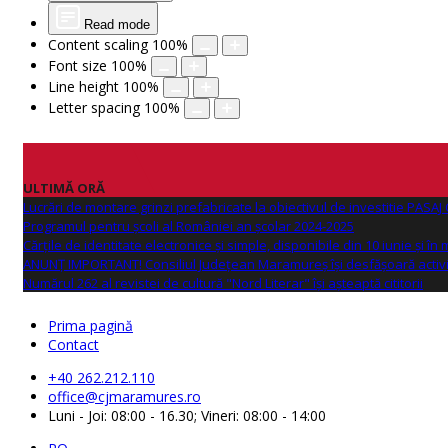
Read mode
Content scaling
100
%
Font size
100
%
Line height
100
%
Letter spacing
100
%
ULTIMĂ ORĂ
Lucrări de montare grinzi prefabricate la obiectivul de investitie PAS
Programul pentru școli al României an școlar 2024-2025
Cărțile de identitate electronice și simple, disponibile din 10 iunie și în
ANUNŢ IMPORTANT! Consiliul Județean Maramureș își desfășoară activi
Numărul 262 al revistei de cultură "Nord Literar" își așteaptă cititorii
Prima pagină
Contact
+40 262.212.110
office@cjmaramures.ro
Luni - Joi: 08:00 - 16.30; Vineri: 08:00 - 14:00