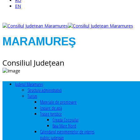
RO
EN
MARAMUREŞ
Consiliul Judeţean
Judeţul Maramureş
Structura administrativă
Turism
Materiale de promovare
Izvoare de apă
Trasee turistice
Creasta Cocoșului
Baia Mare Nord
Calendarul evenimentelor de interes
public judeţean