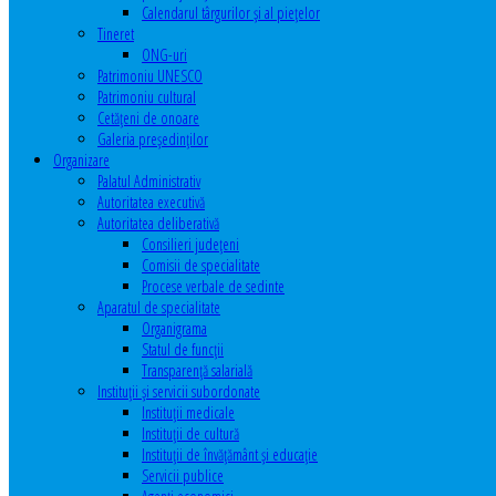
Calendarul târgurilor şi al pieţelor
Tineret
ONG-uri
Patrimoniu UNESCO
Patrimoniu cultural
Cetăţeni de onoare
Galeria președinților
Organizare
Palatul Administrativ
Autoritatea executivă
Autoritatea deliberativă
Consilieri judeţeni
Comisii de specialitate
Procese verbale de sedinte
Aparatul de specialitate
Organigrama
Statul de funcții
Transparență salarială
Instituţii şi servicii subordonate
Instituţii medicale
Instituţii de cultură
Instituţii de învăţământ şi educaţie
Servicii publice