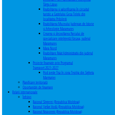
Târgu Lăpuș
Reabilitarea și valorificarea în circuitul
turistic a Castelului Geza Teleki din
localitatea Pribilești
Reabilitarea Muzeului Județean de Istorie
și Arheologie Maramureș
Crearea și dezvoltarea Parcului de
specializare inteligentă Fărcașa, județul
Maramureș
Mara Nord
Reabilitare Palat Administrativ din județul
Maramureș
Proiecte finanțate prin Programul
Transport 2021-2027
Pod peste Tisa în zona Teplița din Sighetu
Marmației
Planificare teritorială
Oportunităţi de finanţare
Relaţii internaţionale
Înfrăţiri
Raionul Sîngerei (Republica Moldova)
Raionul Ștefan Vodă (Republica Moldova)
Raionul Nisporeni (Republica Moldova)