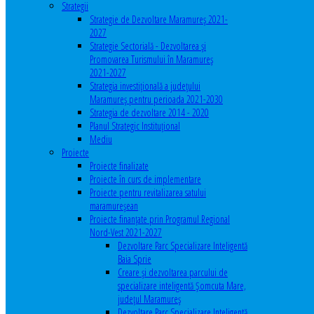
Strategii
Strategie de Dezvoltare Maramureș 2021-
2027
Strategie Sectorială - Dezvoltarea și
Promovarea Turismului în Maramureș
2021-2027
Strategia investiţională a județului
Maramureș pentru perioada 2021-2030
Strategia de dezvoltare 2014 - 2020
Planul Strategic Instituţional
Mediu
Proiecte
Proiecte finalizate
Proiecte în curs de implementare
Proiecte pentru revitalizarea satului
maramureşean
Proiecte finanțate prin Programul Regional
Nord-Vest 2021-2027
Dezvoltare Parc Specializare Inteligentă
Baia Sprie
Creare și dezvoltarea parcului de
specializare inteligentă Șomcuta Mare,
județul Maramureș
Dezvoltare Parc Specializare Inteligentă