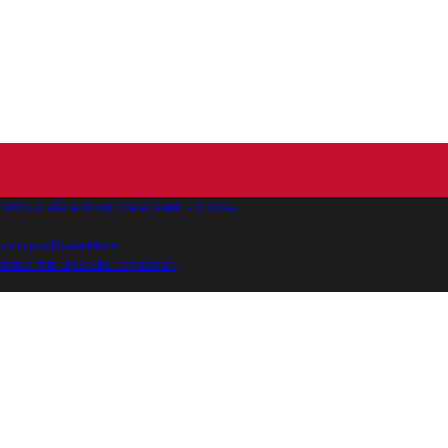
AJ CLUBUL VĂCARILOR (BAIA MARE - RECEA)
 municipiul Baia Mare
tatea într-un sediu temporar.