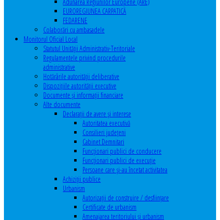
Adunarea Regiunilor Europene (ARE)
EUROREGIUNEA CARPATICĂ
FEDARENE
Colaborări cu ambasadele
Monitorul Oficial Local
Statutul Unităţii Administrativ-Teritoriale
Regulamentele privind procedurile
administrative
Hotărârile autorităţii deliberative
Dispoziţiile autorităţii executive
Documente şi informaţii financiare
Alte documente
Declaraţii de avere şi interese
Autoritatea executivă
Consilieri judeţeni
Cabinet Demnitari
Funcţionari publici de conducere
Funcționari publici de execuție
Persoane care şi-au încetat activitatea
Achiziţii publice
Urbanism
Autorizații de construire / desființare
Certificate de urbanism
Amenajarea teritoriului şi urbanism