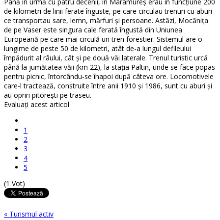
Până în urmă cu patru decenii, în Maramureş erau în funcţiune 200
de kilometri de linii ferate înguste, pe care circulau trenuri cu aburi
ce transportau sare, lemn, mărfuri şi persoane. Astăzi, Mocăniţa
de pe Vaser este singura cale ferată îngustă din Uniunea
Europeană pe care mai circulă un tren forestier. Sistemul are o
lungime de peste 50 de kilometri, atât de-a lungul defileului
împădurit al râului, cât şi pe două văi laterale. Trenul turistic urcă
până la jumătatea văii (km 22), la staţia Paltin, unde se face popas
pentru picnic, întorcându-se înapoi după câteva ore. Locomotivele
care-l tractează, construite între anii 1910 şi 1986, sunt cu aburi şi
au opriri pitoreşti pe traseu.
Evaluaţi acest articol
1
2
3
4
5
(1 Vot)
« Turismul activ