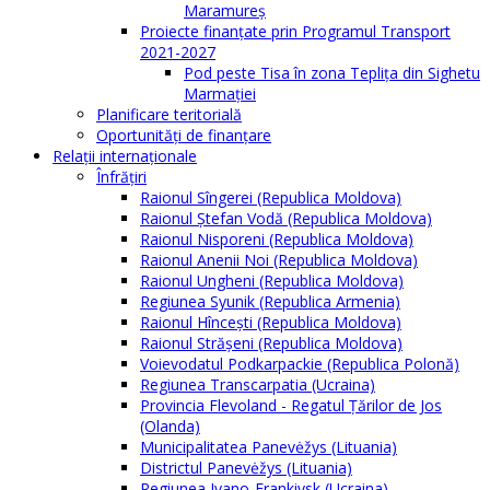
Maramureș
Proiecte finanțate prin Programul Transport
2021-2027
Pod peste Tisa în zona Teplița din Sighetu
Marmației
Planificare teritorială
Oportunităţi de finanţare
Relaţii internaţionale
Înfrăţiri
Raionul Sîngerei (Republica Moldova)
Raionul Ștefan Vodă (Republica Moldova)
Raionul Nisporeni (Republica Moldova)
Raionul Anenii Noi (Republica Moldova)
Raionul Ungheni (Republica Moldova)
Regiunea Syunik (Republica Armenia)
Raionul Hîncești (Republica Moldova)
Raionul Străşeni (Republica Moldova)
Voievodatul Podkarpackie (Republica Polonă)
Regiunea Transcarpatia (Ucraina)
Provincia Flevoland - Regatul Ţărilor de Jos
(Olanda)
Municipalitatea Panevėžys (Lituania)
Districtul Panevėžys (Lituania)
Regiunea Ivano-Frankivsk (Ucraina)