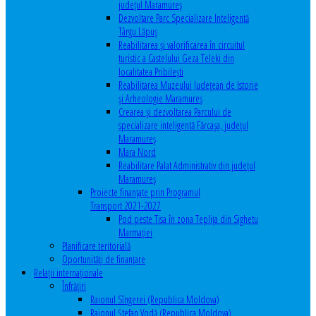
județul Maramureș
Dezvoltare Parc Specializare Inteligentă
Târgu Lăpuș
Reabilitarea și valorificarea în circuitul
turistic a Castelului Geza Teleki din
localitatea Pribilești
Reabilitarea Muzeului Județean de Istorie
și Arheologie Maramureș
Crearea și dezvoltarea Parcului de
specializare inteligentă Fărcașa, județul
Maramureș
Mara Nord
Reabilitare Palat Administrativ din județul
Maramureș
Proiecte finanțate prin Programul
Transport 2021-2027
Pod peste Tisa în zona Teplița din Sighetu
Marmației
Planificare teritorială
Oportunităţi de finanţare
Relaţii internaţionale
Înfrăţiri
Raionul Sîngerei (Republica Moldova)
Raionul Ștefan Vodă (Republica Moldova)