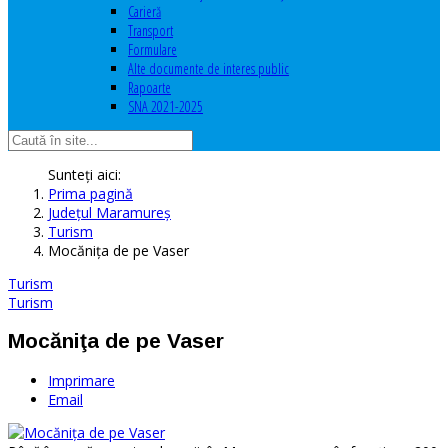
Carieră
Transport
Formulare
Alte documente de interes public
Rapoarte
SNA 2021-2025
Sunteți aici:
Prima pagină
Judeţul Maramureş
Turism
Mocăniţa de pe Vaser
Turism
Turism
Mocăniţa de pe Vaser
Imprimare
Email