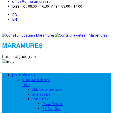
office@cjmaramures.ro
Luni - Joi: 08:00 - 16.30; Vineri: 08:00 - 14:00
RO
EN
MARAMUREŞ
Consiliul Judeţean
Judeţul Maramureş
Structura administrativă
Turism
Materiale de promovare
Izvoare de apă
Trasee turistice
Creasta Cocoșului
Baia Mare Nord