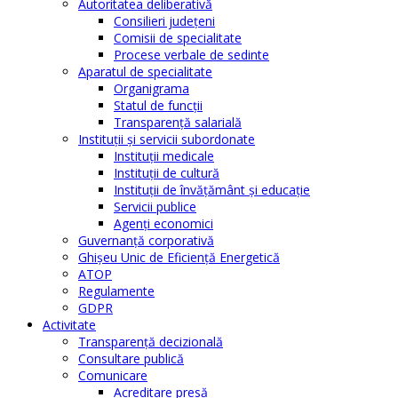
Autoritatea deliberativă
Consilieri judeţeni
Comisii de specialitate
Procese verbale de sedinte
Aparatul de specialitate
Organigrama
Statul de funcții
Transparență salarială
Instituţii şi servicii subordonate
Instituţii medicale
Instituţii de cultură
Instituţii de învăţământ şi educaţie
Servicii publice
Agenţi economici
Guvernanță corporativă
Ghişeu Unic de Eficienţă Energetică
ATOP
Regulamente
GDPR
Activitate
Transparenţă decizională
Consultare publică
Comunicare
Acreditare presă