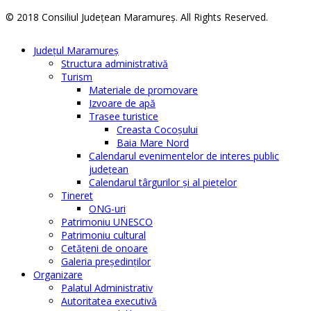
© 2018 Consiliul Judeţean Maramureş. All Rights Reserved.
Judeţul Maramureş
Structura administrativă
Turism
Materiale de promovare
Izvoare de apă
Trasee turistice
Creasta Cocoșului
Baia Mare Nord
Calendarul evenimentelor de interes public
judeţean
Calendarul târgurilor şi al pieţelor
Tineret
ONG-uri
Patrimoniu UNESCO
Patrimoniu cultural
Cetăţeni de onoare
Galeria președinților
Organizare
Palatul Administrativ
Autoritatea executivă