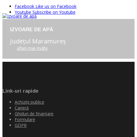
Facebook
Like us on Facebook
Youtube
Subscribe on Youtube
IZVOARE DE APĂ
Judeţul Maramureş
aflaţi mai multe
Link-uri rapide
Achiziţii publice
Carieră
Ghiduri de finanţare
Formulare
GDPR