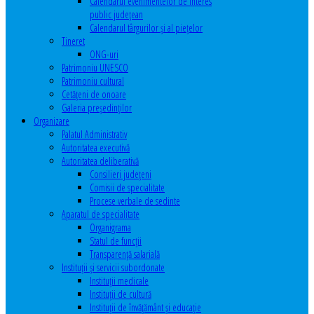
Calendarul evenimentelor de interes
public judeţean
Calendarul târgurilor şi al pieţelor
Tineret
ONG-uri
Patrimoniu UNESCO
Patrimoniu cultural
Cetăţeni de onoare
Galeria președinților
Organizare
Palatul Administrativ
Autoritatea executivă
Autoritatea deliberativă
Consilieri judeţeni
Comisii de specialitate
Procese verbale de sedinte
Aparatul de specialitate
Organigrama
Statul de funcții
Transparență salarială
Instituţii şi servicii subordonate
Instituţii medicale
Instituţii de cultură
Instituţii de învăţământ şi educaţie