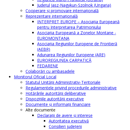
Judeţul Jasz-Nagykun-Szolnok (Ungaria)
Cooperare şi promovare internaţională
Reprezentare internaţională
INTERPRET EUROPE – Asociația Europeană
pentru Interpretarea Patrimoniului
Asociația Europeană a Zonelor Montane -
EUROMONTANA
Asociația Regiunilor Europene de Frontieră
(AEBR)
Adunarea Regiunilor Europene (ARE)
EUROREGIUNEA CARPATICĂ
FEDARENE
Colaborări cu ambasadele
Monitorul Oficial Local
Statutul Unităţii Administrativ-Teritoriale
Regulamentele privind procedurile administrative
Hotărârile autorităţii deliberative
Dispoziţiile autorităţii executive
Documente şi informaţii financiare
Alte documente
Declaraţii de avere şi interese
Autoritatea executivă
Consilieri judeţeni