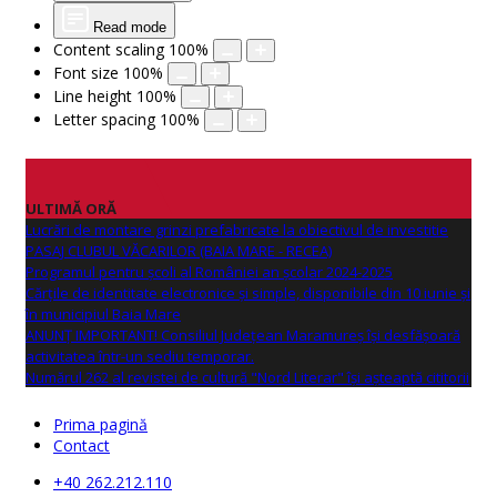
Read mode
Content scaling
100
%
Font size
100
%
Line height
100
%
Letter spacing
100
%
ULTIMĂ ORĂ
Lucrări de montare grinzi prefabricate la obiectivul de investitie
PASAJ CLUBUL VĂCARILOR (BAIA MARE - RECEA)
Programul pentru școli al României an școlar 2024-2025
Cărțile de identitate electronice și simple, disponibile din 10 iunie și
în municipiul Baia Mare
ANUNŢ IMPORTANT! Consiliul Județean Maramureș își desfășoară
activitatea într-un sediu temporar.
Numărul 262 al revistei de cultură "Nord Literar" își așteaptă cititorii
Prima pagină
Contact
+40 262.212.110