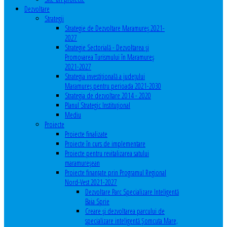
Dezvoltare
Strategii
Strategie de Dezvoltare Maramureș 2021-
2027
Strategie Sectorială - Dezvoltarea și
Promovarea Turismului în Maramureș
2021-2027
Strategia investiţională a județului
Maramureș pentru perioada 2021-2030
Strategia de dezvoltare 2014 - 2020
Planul Strategic Instituţional
Mediu
Proiecte
Proiecte finalizate
Proiecte în curs de implementare
Proiecte pentru revitalizarea satului
maramureşean
Proiecte finanțate prin Programul Regional
Nord-Vest 2021-2027
Dezvoltare Parc Specializare Inteligentă
Baia Sprie
Creare și dezvoltarea parcului de
specializare inteligentă Șomcuta Mare,