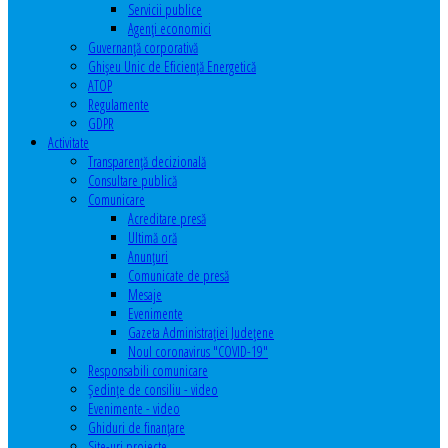
Servicii publice
Agenţi economici
Guvernanță corporativă
Ghişeu Unic de Eficienţă Energetică
ATOP
Regulamente
GDPR
Activitate
Transparenţă decizională
Consultare publică
Comunicare
Acreditare presă
Ultimă oră
Anunţuri
Comunicate de presă
Mesaje
Evenimente
Gazeta Administraţiei Judeţene
Noul coronavirus "COVID-19"
Responsabili comunicare
Şedinţe de consiliu - video
Evenimente - video
Ghiduri de finanţare
Site-uri proiecte