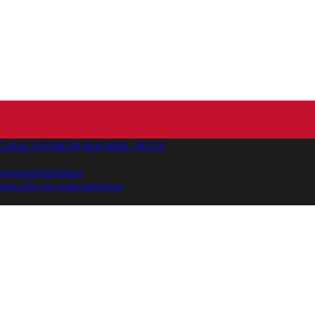
AJ CLUBUL VĂCARILOR (BAIA MARE - RECEA)
 municipiul Baia Mare
tatea într-un sediu temporar.