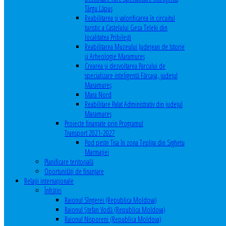
Târgu Lăpuș
Reabilitarea și valorificarea în circuitul
turistic a Castelului Geza Teleki din
localitatea Pribilești
Reabilitarea Muzeului Județean de Istorie
și Arheologie Maramureș
Crearea și dezvoltarea Parcului de
specializare inteligentă Fărcașa, județul
Maramureș
Mara Nord
Reabilitare Palat Administrativ din județul
Maramureș
Proiecte finanțate prin Programul
Transport 2021-2027
Pod peste Tisa în zona Teplița din Sighetu
Marmației
Planificare teritorială
Oportunităţi de finanţare
Relaţii internaţionale
Înfrăţiri
Raionul Sîngerei (Republica Moldova)
Raionul Ștefan Vodă (Republica Moldova)
Raionul Nisporeni (Republica Moldova)