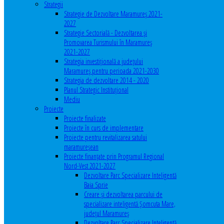
Strategii
Strategie de Dezvoltare Maramureș 2021-
2027
Strategie Sectorială - Dezvoltarea și
Promovarea Turismului în Maramureș
2021-2027
Strategia investiţională a județului
Maramureș pentru perioada 2021-2030
Strategia de dezvoltare 2014 - 2020
Planul Strategic Instituţional
Mediu
Proiecte
Proiecte finalizate
Proiecte în curs de implementare
Proiecte pentru revitalizarea satului
maramureşean
Proiecte finanțate prin Programul Regional
Nord-Vest 2021-2027
Dezvoltare Parc Specializare Inteligentă
Baia Sprie
Creare și dezvoltarea parcului de
specializare inteligentă Șomcuta Mare,
județul Maramureș
Dezvoltare Parc Specializare Inteligentă