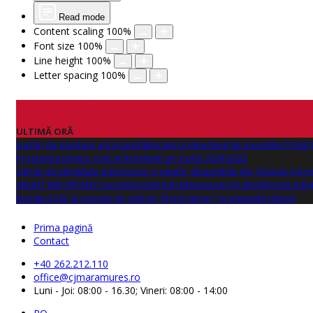
Read mode
Content scaling
100
%
Font size
100
%
Line height
100
%
Letter spacing
100
%
ULTIMĂ ORĂ
Lucrări de montare grinzi prefabricate la obiectivul de investitie PAS
Programul pentru școli al României an școlar 2024-2025
Cărțile de identitate electronice și simple, disponibile din 10 iunie și în
ANUNŢ IMPORTANT! Consiliul Județean Maramureș își desfășoară activi
Numărul 262 al revistei de cultură "Nord Literar" își așteaptă cititorii
Prima pagină
Contact
+40 262.212.110
office@cjmaramures.ro
Luni - Joi: 08:00 - 16.30; Vineri: 08:00 - 14:00