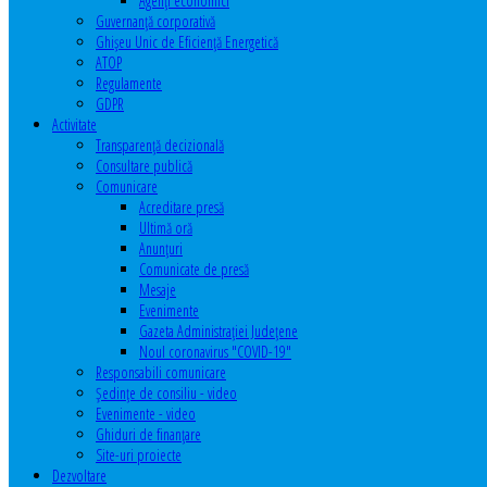
Agenţi economici
Guvernanță corporativă
Ghişeu Unic de Eficienţă Energetică
ATOP
Regulamente
GDPR
Activitate
Transparenţă decizională
Consultare publică
Comunicare
Acreditare presă
Ultimă oră
Anunţuri
Comunicate de presă
Mesaje
Evenimente
Gazeta Administraţiei Judeţene
Noul coronavirus "COVID-19"
Responsabili comunicare
Şedinţe de consiliu - video
Evenimente - video
Ghiduri de finanţare
Site-uri proiecte
Dezvoltare