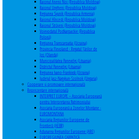
Raionul Anenii Noi (Republica Moldova)
Raionul Ungheni (Republica Moldova)
Regiunea Syunik (Republica Armenia)
Raionul Hîncești (Republica Moldova)
Raionul Străşeni (Republica Moldova)
Voievodatul Podkarpackie (Republica
Polonă)
Regiunea Transcarpatia (Ucraina)
Provincia Flevoland - Regatul Ţărilor de
Jos (Olanda)
Municipalitatea Panevėžys (Lituania)
Districtul Panevėžys (Lituania)
Regiunea Ivano-Frankivsk (Ucraina)
Judeţul Jasz-Nagykun-Szolnok (Ungaria)
Cooperare şi promovare internaţională
Reprezentare internaţională
INTERPRET EUROPE – Asociația Europeană
pentru Interpretarea Patrimoniului
Asociația Europeană a Zonelor Montane -
EUROMONTANA
Asociația Regiunilor Europene de
Frontieră (AEBR)
Adunarea Regiunilor Europene (ARE)
EUROREGIUNEA CARPATICĂ