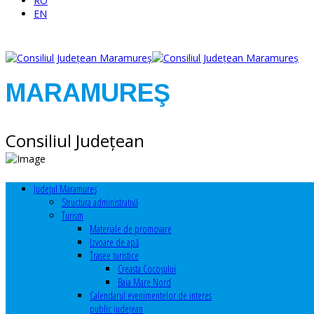
RO
EN
MARAMUREŞ
Consiliul Judeţean
Judeţul Maramureş
Structura administrativă
Turism
Materiale de promovare
Izvoare de apă
Trasee turistice
Creasta Cocoșului
Baia Mare Nord
Calendarul evenimentelor de interes
public judeţean