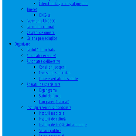
Calendarul târgurilor şi al pieţelor
Tineret
ONG-uri
Patrimoniu UNESCO
Patrimoniu cultural
Cetăţeni de onoare
Galeria președinților
Organizare
Palatul Administrativ
Autoritatea executivă
Autoritatea deliberativă
Consilieri judeţeni
Comisii de specialitate
Procese verbale de sedinte
Aparatul de specialitate
Organigrama
Statul de funcții
Transparență salarială
Instituţii şi servicii subordonate
Instituţii medicale
Instituţii de cultură
Instituţii de învăţământ şi educaţie
Servicii publice