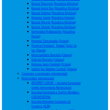
Raionul Nisporeni (Republica Moldova)
Raionul Anenii Noi (Republica Moldova)
Raionul Ungheni (Republica Moldova)
Regiunea Syunik (Republica Armenia)
Raionul Hîncești (Republica Moldova)
Raionul Străşeni (Republica Moldova)
Voievodatul Podkarpackie (Republica
Polonă)
Regiunea Transcarpatia (Ucraina)
Provincia Flevoland - Regatul Ţărilor de
Jos (Olanda)
Municipalitatea Panevėžys (Lituania)
Districtul Panevėžys (Lituania)
Regiunea Ivano-Frankivsk (Ucraina)
Judeţul Jasz-Nagykun-Szolnok (Ungaria)
Cooperare şi promovare internaţională
Reprezentare internaţională
INTERPRET EUROPE – Asociația Europeană
pentru Interpretarea Patrimoniului
Asociația Europeană a Zonelor Montane -
EUROMONTANA
Asociația Regiunilor Europene de
Frontieră (AEBR)