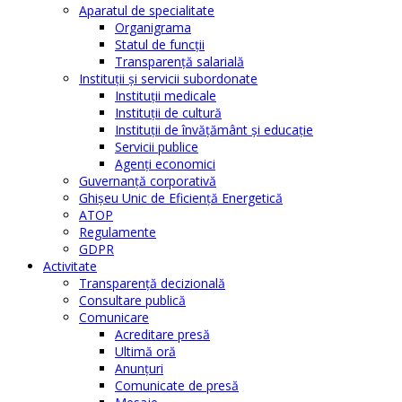
Aparatul de specialitate
Organigrama
Statul de funcții
Transparență salarială
Instituţii şi servicii subordonate
Instituţii medicale
Instituţii de cultură
Instituţii de învăţământ şi educaţie
Servicii publice
Agenţi economici
Guvernanță corporativă
Ghişeu Unic de Eficienţă Energetică
ATOP
Regulamente
GDPR
Activitate
Transparenţă decizională
Consultare publică
Comunicare
Acreditare presă
Ultimă oră
Anunţuri
Comunicate de presă