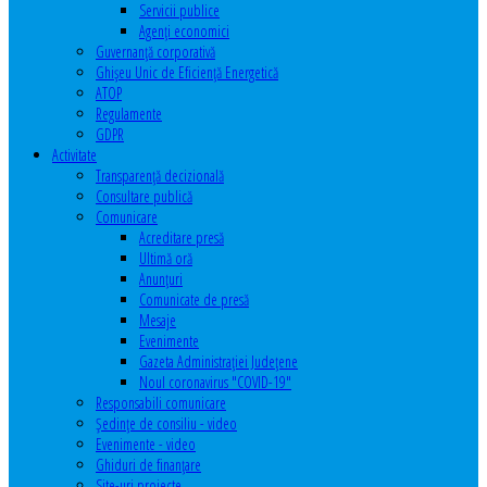
Servicii publice
Agenţi economici
Guvernanță corporativă
Ghişeu Unic de Eficienţă Energetică
ATOP
Regulamente
GDPR
Activitate
Transparenţă decizională
Consultare publică
Comunicare
Acreditare presă
Ultimă oră
Anunţuri
Comunicate de presă
Mesaje
Evenimente
Gazeta Administraţiei Judeţene
Noul coronavirus "COVID-19"
Responsabili comunicare
Şedinţe de consiliu - video
Evenimente - video
Ghiduri de finanţare
Site-uri proiecte