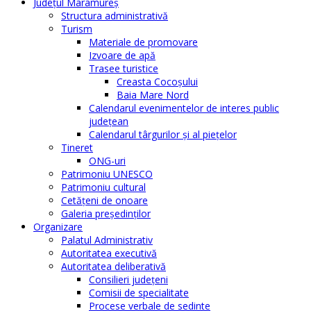
Judeţul Maramureş
Structura administrativă
Turism
Materiale de promovare
Izvoare de apă
Trasee turistice
Creasta Cocoșului
Baia Mare Nord
Calendarul evenimentelor de interes public
judeţean
Calendarul târgurilor şi al pieţelor
Tineret
ONG-uri
Patrimoniu UNESCO
Patrimoniu cultural
Cetăţeni de onoare
Galeria președinților
Organizare
Palatul Administrativ
Autoritatea executivă
Autoritatea deliberativă
Consilieri judeţeni
Comisii de specialitate
Procese verbale de sedinte