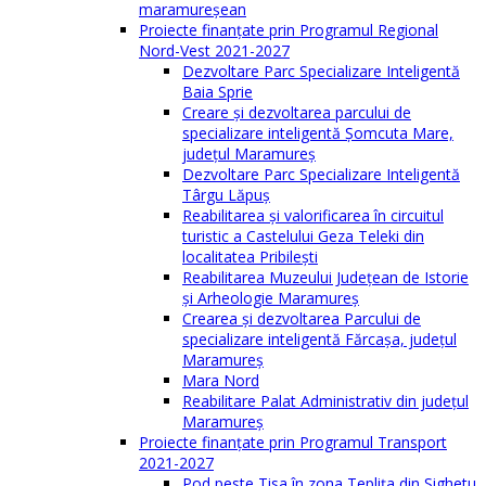
maramureşean
Proiecte finanțate prin Programul Regional
Nord-Vest 2021-2027
Dezvoltare Parc Specializare Inteligentă
Baia Sprie
Creare și dezvoltarea parcului de
specializare inteligentă Șomcuta Mare,
județul Maramureș
Dezvoltare Parc Specializare Inteligentă
Târgu Lăpuș
Reabilitarea și valorificarea în circuitul
turistic a Castelului Geza Teleki din
localitatea Pribilești
Reabilitarea Muzeului Județean de Istorie
și Arheologie Maramureș
Crearea și dezvoltarea Parcului de
specializare inteligentă Fărcașa, județul
Maramureș
Mara Nord
Reabilitare Palat Administrativ din județul
Maramureș
Proiecte finanțate prin Programul Transport
2021-2027
Pod peste Tisa în zona Teplița din Sighetu