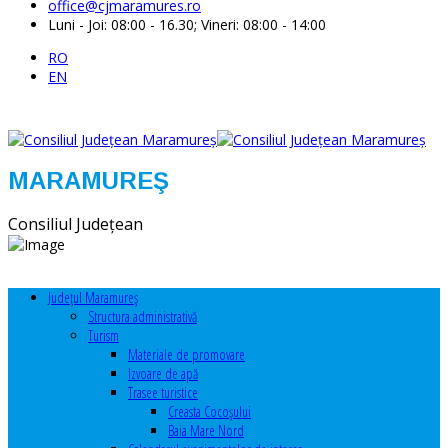
office@cjmaramures.ro
Luni - Joi: 08:00 - 16.30; Vineri: 08:00 - 14:00
RO
EN
MARAMUREŞ
Consiliul Judeţean
Judeţul Maramureş
Structura administrativă
Turism
Materiale de promovare
Izvoare de apă
Trasee turistice
Creasta Cocoșului
Baia Mare Nord