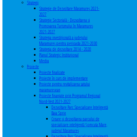
Strategii
Strategie de Dezvoltare Maramureș 2021-
2027
Strategie Sectorială - Dezvoltarea și
Promovarea Turismului în Maramureș
2021-2027
Strategia investiţională a județului
Maramureș pentru perioada 2021-2030
Strategia de dezvoltare 2014 - 2020
Planul Strategic Instituţional
Mediu
Proiecte
Proiecte finalizate
Proiecte în curs de implementare
Proiecte pentru revitalizarea satului
maramureşean
Proiecte finanțate prin Programul Regional
Nord-Vest 2021-2027
Dezvoltare Parc Specializare Inteligentă
Baia Sprie
Creare și dezvoltarea parcului de
specializare inteligentă Șomcuta Mare,
județul Maramureș
Dezvoltare Parc Specializare Inteligentă