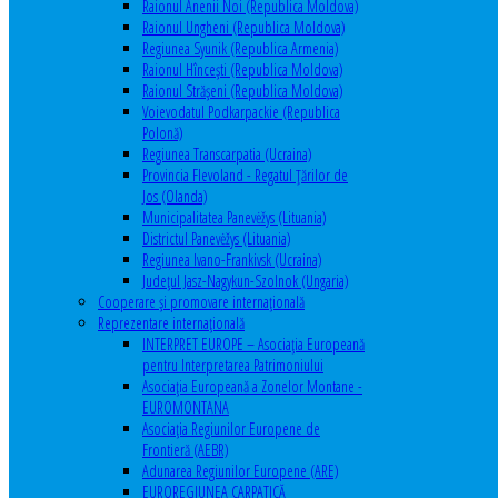
Raionul Anenii Noi (Republica Moldova)
Raionul Ungheni (Republica Moldova)
Regiunea Syunik (Republica Armenia)
Raionul Hîncești (Republica Moldova)
Raionul Străşeni (Republica Moldova)
Voievodatul Podkarpackie (Republica
Polonă)
Regiunea Transcarpatia (Ucraina)
Provincia Flevoland - Regatul Ţărilor de
Jos (Olanda)
Municipalitatea Panevėžys (Lituania)
Districtul Panevėžys (Lituania)
Regiunea Ivano-Frankivsk (Ucraina)
Judeţul Jasz-Nagykun-Szolnok (Ungaria)
Cooperare şi promovare internaţională
Reprezentare internaţională
INTERPRET EUROPE – Asociația Europeană
pentru Interpretarea Patrimoniului
Asociația Europeană a Zonelor Montane -
EUROMONTANA
Asociația Regiunilor Europene de
Frontieră (AEBR)
Adunarea Regiunilor Europene (ARE)
EUROREGIUNEA CARPATICĂ