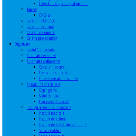
Calendarul târgurilor şi al pieţelor
Tineret
ONG-uri
Patrimoniu UNESCO
Patrimoniu cultural
Cetăţeni de onoare
Galeria președinților
Organizare
Palatul Administrativ
Autoritatea executivă
Autoritatea deliberativă
Consilieri judeţeni
Comisii de specialitate
Procese verbale de sedinte
Aparatul de specialitate
Organigrama
Statul de funcții
Transparență salarială
Instituţii şi servicii subordonate
Instituţii medicale
Instituţii de cultură
Instituţii de învăţământ şi educaţie
Servicii publice