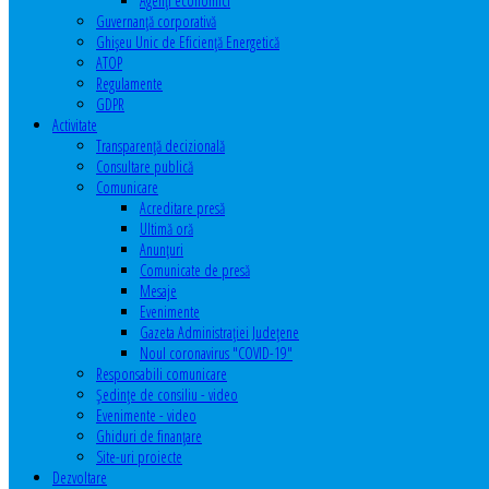
Agenţi economici
Guvernanță corporativă
Ghişeu Unic de Eficienţă Energetică
ATOP
Regulamente
GDPR
Activitate
Transparenţă decizională
Consultare publică
Comunicare
Acreditare presă
Ultimă oră
Anunţuri
Comunicate de presă
Mesaje
Evenimente
Gazeta Administraţiei Judeţene
Noul coronavirus "COVID-19"
Responsabili comunicare
Şedinţe de consiliu - video
Evenimente - video
Ghiduri de finanţare
Site-uri proiecte
Dezvoltare