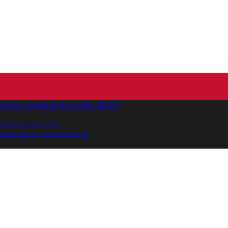
AJ CLUBUL VĂCARILOR (BAIA MARE - RECEA)
 municipiul Baia Mare
tatea într-un sediu temporar.