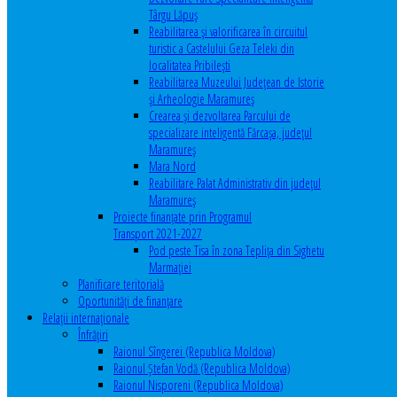
Târgu Lăpuș
Reabilitarea și valorificarea în circuitul
turistic a Castelului Geza Teleki din
localitatea Pribilești
Reabilitarea Muzeului Județean de Istorie
și Arheologie Maramureș
Crearea și dezvoltarea Parcului de
specializare inteligentă Fărcașa, județul
Maramureș
Mara Nord
Reabilitare Palat Administrativ din județul
Maramureș
Proiecte finanțate prin Programul
Transport 2021-2027
Pod peste Tisa în zona Teplița din Sighetu
Marmației
Planificare teritorială
Oportunităţi de finanţare
Relaţii internaţionale
Înfrăţiri
Raionul Sîngerei (Republica Moldova)
Raionul Ștefan Vodă (Republica Moldova)
Raionul Nisporeni (Republica Moldova)