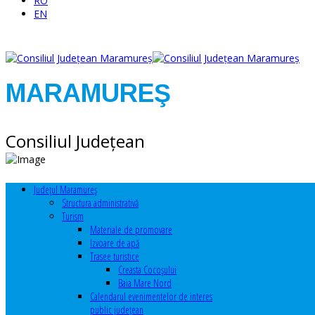
RO
EN
MARAMUREŞ
Consiliul Judeţean
Judeţul Maramureş
Structura administrativă
Turism
Materiale de promovare
Izvoare de apă
Trasee turistice
Creasta Cocoșului
Baia Mare Nord
Calendarul evenimentelor de interes
public judeţean