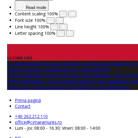
Read mode
Content scaling
100
%
Font size
100
%
Line height
100
%
Letter spacing
100
%
ULTIMĂ ORĂ
Lucrări de montare grinzi prefabricate la obiectivul de investitie PAS
Programul pentru școli al României an școlar 2024-2025
Cărțile de identitate electronice și simple, disponibile din 10 iunie și în
ANUNŢ IMPORTANT! Consiliul Județean Maramureș își desfășoară activi
Numărul 262 al revistei de cultură "Nord Literar" își așteaptă cititorii
Prima pagină
Contact
+40 262.212.110
office@cjmaramures.ro
Luni - Joi: 08:00 - 16.30; Vineri: 08:00 - 14:00