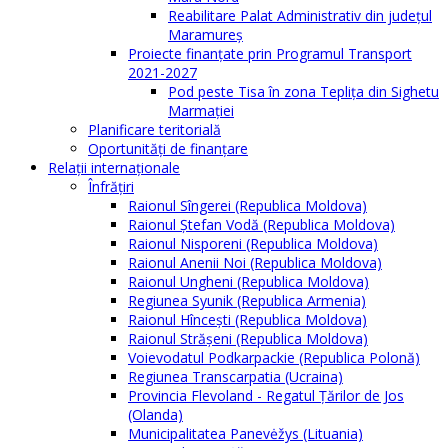
Reabilitare Palat Administrativ din județul
Maramureș
Proiecte finanțate prin Programul Transport
2021-2027
Pod peste Tisa în zona Teplița din Sighetu
Marmației
Planificare teritorială
Oportunităţi de finanţare
Relaţii internaţionale
Înfrăţiri
Raionul Sîngerei (Republica Moldova)
Raionul Ștefan Vodă (Republica Moldova)
Raionul Nisporeni (Republica Moldova)
Raionul Anenii Noi (Republica Moldova)
Raionul Ungheni (Republica Moldova)
Regiunea Syunik (Republica Armenia)
Raionul Hîncești (Republica Moldova)
Raionul Străşeni (Republica Moldova)
Voievodatul Podkarpackie (Republica Polonă)
Regiunea Transcarpatia (Ucraina)
Provincia Flevoland - Regatul Ţărilor de Jos
(Olanda)
Municipalitatea Panevėžys (Lituania)