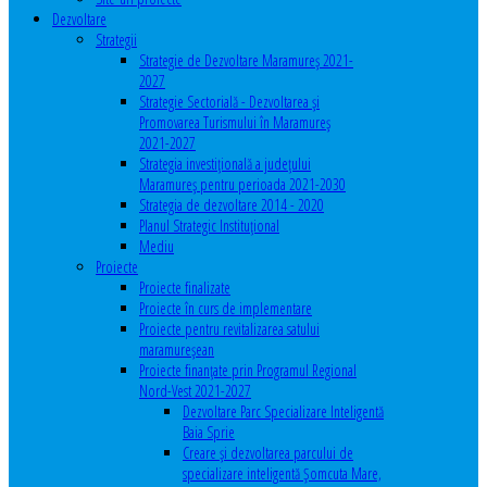
Dezvoltare
Strategii
Strategie de Dezvoltare Maramureș 2021-
2027
Strategie Sectorială - Dezvoltarea și
Promovarea Turismului în Maramureș
2021-2027
Strategia investiţională a județului
Maramureș pentru perioada 2021-2030
Strategia de dezvoltare 2014 - 2020
Planul Strategic Instituţional
Mediu
Proiecte
Proiecte finalizate
Proiecte în curs de implementare
Proiecte pentru revitalizarea satului
maramureşean
Proiecte finanțate prin Programul Regional
Nord-Vest 2021-2027
Dezvoltare Parc Specializare Inteligentă
Baia Sprie
Creare și dezvoltarea parcului de
specializare inteligentă Șomcuta Mare,