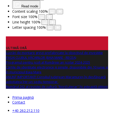
Read mode
Content scaling
100
%
Font size
100
%
Line height
100
%
Letter spacing
100
%
ULTIMĂ ORĂ
Lucrări de montare grinzi prefabricate la obiectivul de investitie
PASAJ CLUBUL VĂCARILOR (BAIA MARE - RECEA)
Programul pentru școli al României an școlar 2024-2025
Cărțile de identitate electronice și simple, disponibile din 10 iunie și
în municipiul Baia Mare
ANUNŢ IMPORTANT! Consiliul Județean Maramureș își desfășoară
activitatea într-un sediu temporar.
Numărul 262 al revistei de cultură "Nord Literar" își așteaptă cititorii
Prima pagină
Contact
+40 262.212.110