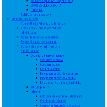
Adunarea Regiunilor Europene (ARE)
EUROREGIUNEA CARPATICĂ
FEDARENE
Colaborări cu ambasadele
Monitorul Oficial Local
Statutul Unităţii Administrativ-Teritoriale
Regulamentele privind procedurile
administrative
Hotărârile autorităţii deliberative
Dispoziţiile autorităţii executive
Documente şi informaţii financiare
Alte documente
Declaraţii de avere şi interese
Autoritatea executivă
Consilieri judeţeni
Cabinet Demnitari
Funcţionari publici de conducere
Funcționari publici de execuție
Persoane care şi-au încetat activitatea
Achiziţii publice
Urbanism
Autorizații de construire / desființare
Certificate de urbanism
Amenajarea teritoriului şi urbanism