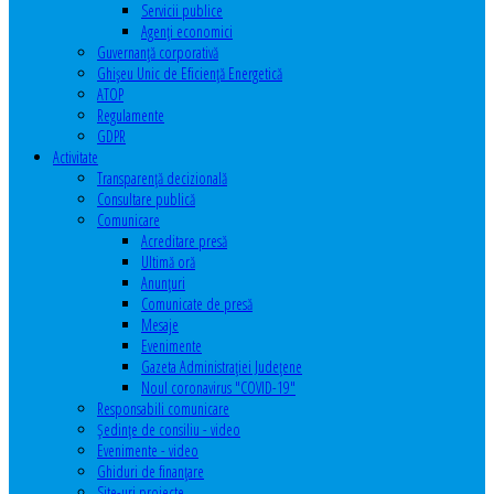
Servicii publice
Agenţi economici
Guvernanță corporativă
Ghişeu Unic de Eficienţă Energetică
ATOP
Regulamente
GDPR
Activitate
Transparenţă decizională
Consultare publică
Comunicare
Acreditare presă
Ultimă oră
Anunţuri
Comunicate de presă
Mesaje
Evenimente
Gazeta Administraţiei Judeţene
Noul coronavirus "COVID-19"
Responsabili comunicare
Şedinţe de consiliu - video
Evenimente - video
Ghiduri de finanţare
Site-uri proiecte