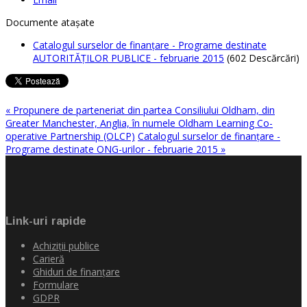
Documente ataşate
Catalogul surselor de finanţare - Programe destinate
AUTORITĂŢILOR PUBLICE - februarie 2015
(602 Descărcări)
« Propunere de parteneriat din partea Consiliului Oldham, din
Greater Manchester, Anglia, în numele Oldham Learning Co-
operative Partnership (OLCP)
Catalogul surselor de finanţare -
Programe destinate ONG-urilor - februarie 2015 »
Link-uri rapide
Achiziţii publice
Carieră
Ghiduri de finanţare
Formulare
GDPR