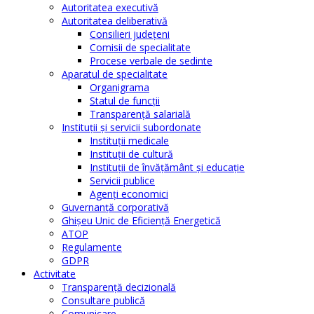
Autoritatea executivă
Autoritatea deliberativă
Consilieri judeţeni
Comisii de specialitate
Procese verbale de sedinte
Aparatul de specialitate
Organigrama
Statul de funcții
Transparență salarială
Instituţii şi servicii subordonate
Instituţii medicale
Instituţii de cultură
Instituţii de învăţământ şi educaţie
Servicii publice
Agenţi economici
Guvernanță corporativă
Ghişeu Unic de Eficienţă Energetică
ATOP
Regulamente
GDPR
Activitate
Transparenţă decizională
Consultare publică
Comunicare