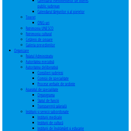
Calendarul evenimentelor de interes
public judeţean
Calendarul târgurilor şi al pieţelor
Tineret
ONG-uri
Patrimoniu UNESCO
Patrimoniu cultural
Cetăţeni de onoare
Galeria președinților
Organizare
Palatul Administrativ
Autoritatea executivă
Autoritatea deliberativă
Consilieri judeţeni
Comisii de specialitate
Procese verbale de sedinte
Aparatul de specialitate
Organigrama
Statul de funcții
Transparență salarială
Instituţii şi servicii subordonate
Instituţii medicale
Instituţii de cultură
Instituţii de învăţământ şi educaţie