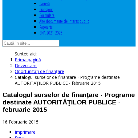
Carieră
Transport
Formulare
Alte documente de interes public
Rapoarte
SNA 2021-2025
Sunteți aici:
Prima pagină
Dezvoltare
Oportunităţi de finanţare
Catalogul surselor de finanţare - Programe destinate
AUTORITĂŢILOR PUBLICE - februarie 2015
Catalogul surselor de finanţare - Programe
destinate AUTORITĂŢILOR PUBLICE -
februarie 2015
16 Februarie 2015
Imprimare
Email