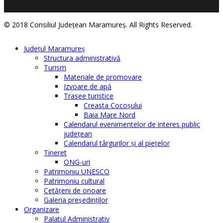
© 2018 Consiliul Judeţean Maramureş. All Rights Reserved.
Judeţul Maramureş
Structura administrativă
Turism
Materiale de promovare
Izvoare de apă
Trasee turistice
Creasta Cocoșului
Baia Mare Nord
Calendarul evenimentelor de interes public
judeţean
Calendarul târgurilor şi al pieţelor
Tineret
ONG-uri
Patrimoniu UNESCO
Patrimoniu cultural
Cetăţeni de onoare
Galeria președinților
Organizare
Palatul Administrativ