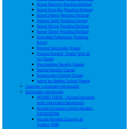
Raionul Nisporeni (Republica Moldova)
Raionul Anenii Noi (Republica Moldova)
Raionul Ungheni (Republica Moldova)
Regiunea Syunik (Republica Armenia)
Raionul Hîncești (Republica Moldova)
Raionul Străşeni (Republica Moldova)
Voievodatul Podkarpackie (Republica
Polonă)
Regiunea Transcarpatia (Ucraina)
Provincia Flevoland - Regatul Ţărilor de
Jos (Olanda)
Municipalitatea Panevėžys (Lituania)
Districtul Panevėžys (Lituania)
Regiunea Ivano-Frankivsk (Ucraina)
Judeţul Jasz-Nagykun-Szolnok (Ungaria)
Cooperare şi promovare internaţională
Reprezentare internaţională
INTERPRET EUROPE – Asociația Europeană
pentru Interpretarea Patrimoniului
Asociația Europeană a Zonelor Montane -
EUROMONTANA
Asociația Regiunilor Europene de
Frontieră (AEBR)