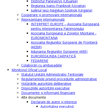
Districtul Panevėžys (Lituania)
Regiunea Ivano-Frankivsk (Ucraina)
Judeţul Jasz-Nagykun-Szolnok (Ungaria)
Cooperare şi promovare internaţională
Reprezentare internaţională
INTERPRET EUROPE – Asociația Europeană
pentru Interpretarea Patrimoniului
Asociația Europeană a Zonelor Montane -
EUROMONTANA
Asociația Regiunilor Europene de Frontieră
(AEBR)
Adunarea Regiunilor Europene (ARE)
EUROREGIUNEA CARPATICĂ
FEDARENE
Colaborări cu ambasadele
Monitorul Oficial Local
Statutul Unităţii Administrativ-Teritoriale
Regulamentele privind procedurile administrative
Hotărârile autorităţii deliberative
Dispoziţiile autorităţii executive
Documente şi informaţii financiare
Alte documente
Declaraţii de avere şi interese
Autoritatea executivă