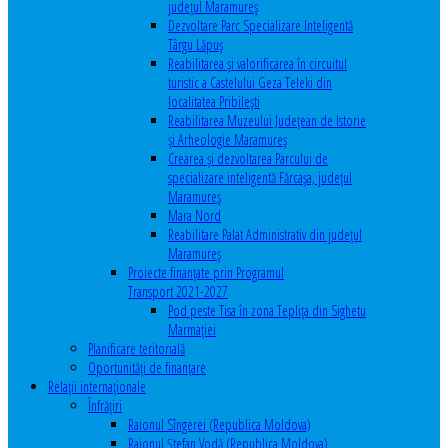
județul Maramureș
Dezvoltare Parc Specializare Inteligentă
Târgu Lăpuș
Reabilitarea și valorificarea în circuitul
turistic a Castelului Geza Teleki din
localitatea Pribilești
Reabilitarea Muzeului Județean de Istorie
și Arheologie Maramureș
Crearea și dezvoltarea Parcului de
specializare inteligentă Fărcașa, județul
Maramureș
Mara Nord
Reabilitare Palat Administrativ din județul
Maramureș
Proiecte finanțate prin Programul
Transport 2021-2027
Pod peste Tisa în zona Teplița din Sighetu
Marmației
Planificare teritorială
Oportunităţi de finanţare
Relaţii internaţionale
Înfrăţiri
Raionul Sîngerei (Republica Moldova)
Raionul Ștefan Vodă (Republica Moldova)