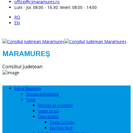
office@cjmaramures.ro
Luni - Joi: 08:00 - 16.30; Vineri: 08:00 - 14:00
RO
EN
MARAMUREŞ
Consiliul Judeţean
Judeţul Maramureş
Structura administrativă
Turism
Materiale de promovare
Izvoare de apă
Trasee turistice
Creasta Cocoșului
Baia Mare Nord