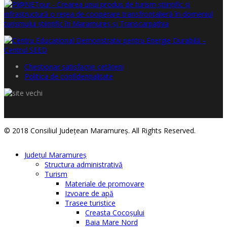
Chestionar satisfacţie cetăţeni
Politica de confidențialitate
© 2018 Consiliul Judeţean Maramureş. All Rights Reserved.
Judeţul Maramureş
Structura administrativă
Turism
Materiale de promovare
Izvoare de apă
Trasee turistice
Creasta Cocoșului
Baia Mare Nord