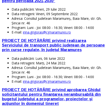
pentru perioada 2021-2030"
Data publicării:
Vineri, 29 Iulie 2022
Data retragerii:
Vineri, 09 Septembrie 2022
Adresa:
Consiliul judetean Maramureş, Baia Mare, str. Gh.
Şincai nr. 46
Program:
Luni - Joi: 08:00 - 16:30; Vineri: 08:00 - 14:00
E-mail:
irina.grigoras@cjmaramures.ro
PROIECT DE HOTĂRÂRE privind realizarea
Serviciului de transport public județean de persoane
prin curse regulate, în județul Maramureș
Data publicării:
Luni, 06 Iunie 2022
Data retragerii:
Marți, 24 Mai 2022
Adresa:
Consiliul judetean Maramureş, Baia Mare, str. Gh.
Şincai nr. 46
Program:
Luni - Joi: 08:00 - 16:30; Vineri: 08:00 - 14:00
E-mail:
irina.grigoras@cjmaramures.ro
PROIECT DE HOTĂRÂRE privind aprobarea Ghidul
solicitantului pentru finanţarea nerambursabilă din
bugetul judeţului a programelor, proiectelor şi
acţiunilor în domeniul tineret