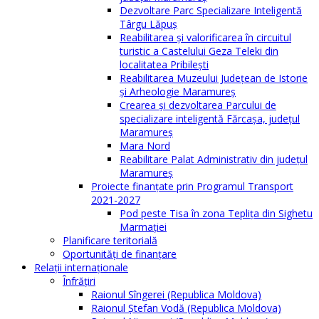
Dezvoltare Parc Specializare Inteligentă
Târgu Lăpuș
Reabilitarea și valorificarea în circuitul
turistic a Castelului Geza Teleki din
localitatea Pribilești
Reabilitarea Muzeului Județean de Istorie
și Arheologie Maramureș
Crearea și dezvoltarea Parcului de
specializare inteligentă Fărcașa, județul
Maramureș
Mara Nord
Reabilitare Palat Administrativ din județul
Maramureș
Proiecte finanțate prin Programul Transport
2021-2027
Pod peste Tisa în zona Teplița din Sighetu
Marmației
Planificare teritorială
Oportunităţi de finanţare
Relaţii internaţionale
Înfrăţiri
Raionul Sîngerei (Republica Moldova)
Raionul Ștefan Vodă (Republica Moldova)