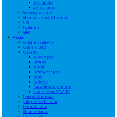
Servicii publice
Agenţi economici
Guvernanță corporativă
Ghişeu Unic de Eficienţă Energetică
ATOP
Regulamente
GDPR
Activitate
Transparenţă decizională
Consultare publică
Comunicare
Acreditare presă
Ultimă oră
Anunţuri
Comunicate de presă
Mesaje
Evenimente
Gazeta Administraţiei Judeţene
Noul coronavirus "COVID-19"
Responsabili comunicare
Şedinţe de consiliu - video
Evenimente - video
Ghiduri de finanţare
Site-uri proiecte