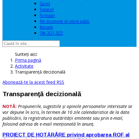
Carieră
Transport
Formulare
Alte documente de interes public
Rapoarte
SNA 2021-2025
Sunteți aici:
Prima pagină
Activitate
Transparenţă decizională
Abonează-te la acest feed RSS
Transparenţă decizională
NOTĂ:
Propunerile, sugestiile şi opiniile persoanelor interesate se
vor depune în scris, în termen de 10 zile calendaristice de la data
publicării, la registratura autărităţii emitente sau prin e-mail,
folosind adresa de e-mail menţionată în anunţ.
PROIECT DE HOTĂRÂRE privind aprobarea ROF al