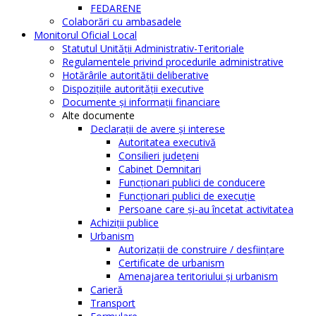
FEDARENE
Colaborări cu ambasadele
Monitorul Oficial Local
Statutul Unităţii Administrativ-Teritoriale
Regulamentele privind procedurile administrative
Hotărârile autorităţii deliberative
Dispoziţiile autorităţii executive
Documente şi informaţii financiare
Alte documente
Declaraţii de avere şi interese
Autoritatea executivă
Consilieri judeţeni
Cabinet Demnitari
Funcţionari publici de conducere
Funcționari publici de execuție
Persoane care şi-au încetat activitatea
Achiziţii publice
Urbanism
Autorizații de construire / desființare
Certificate de urbanism
Amenajarea teritoriului şi urbanism
Carieră
Transport