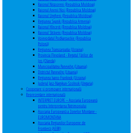
Raionul Nisporeni (Republica Moldova)
Raionul Anenii Noi (Republica Moldova)
Raionul Ungheni (Republica Moldova)
Regiunea Syunik (Republica Armenia)
Raionul Hîncești (Republica Moldova)
Raionul Străşeni (Republica Moldova)
Voievodatul Podkarpackie (Republica
Polonă)
Regiunea Transcarpatia (Ucraina)
Provincia Flevoland - Regatul Ţărilor de
Jos (Olanda)
Municipalitatea Panevėžys (Lituania)
Districtul Panevėžys (Lituania)
Regiunea Ivano-Frankivsk (Ucraina)
Judeţul Jasz-Nagykun-Szolnok (Ungaria)
Cooperare şi promovare internaţională
Reprezentare internaţională
INTERPRET EUROPE – Asociația Europeană
pentru Interpretarea Patrimoniului
Asociația Europeană a Zonelor Montane -
EUROMONTANA
Asociația Regiunilor Europene de
Frontieră (AEBR)