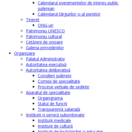
Calendarul evenimentelor de interes public
judeţean
Calendarul târgurilor şi al pieţelor
Tineret
ONG-uri
Patrimoniu UNESCO
Patrimoniu cultural
Cetăţeni de onoare
Galeria președinților
Organizare
Palatul Administrativ
Autoritatea executivă
Autoritatea deliberativă
Consilieri judeţeni
Comisii de specialitate
Procese verbale de sedinte
Aparatul de specialitate
Organigrama
Statul de funcții
Transparență salarială
Instituţii şi servicii subordonate
Instituţii medicale
Instituţii de cultură
Instituţii de învăţământ şi educaţie