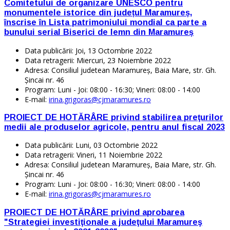
Comitetului de organizare UNESCO pentru
monumentele istorice din județul Maramureș,
înscrise în Lista patrimoniului mondial ca parte a
bunului serial Biserici de lemn din Maramureș
Data publicării:
Joi, 13 Octombrie 2022
Data retragerii:
Miercuri, 23 Noiembrie 2022
Adresa:
Consiliul judetean Maramureş, Baia Mare, str. Gh.
Şincai nr. 46
Program:
Luni - Joi: 08:00 - 16:30; Vineri: 08:00 - 14:00
E-mail:
irina.grigoras@cjmaramures.ro
PROIECT DE HOTĂRÂRE privind stabilirea preţurilor
medii ale produselor agricole, pentru anul fiscal 2023
Data publicării:
Luni, 03 Octombrie 2022
Data retragerii:
Vineri, 11 Noiembrie 2022
Adresa:
Consiliul judetean Maramureş, Baia Mare, str. Gh.
Şincai nr. 46
Program:
Luni - Joi: 08:00 - 16:30; Vineri: 08:00 - 14:00
E-mail:
irina.grigoras@cjmaramures.ro
PROIECT DE HOTĂRÂRE privind aprobarea
"Strategiei investiţionale a judeţului Maramureş