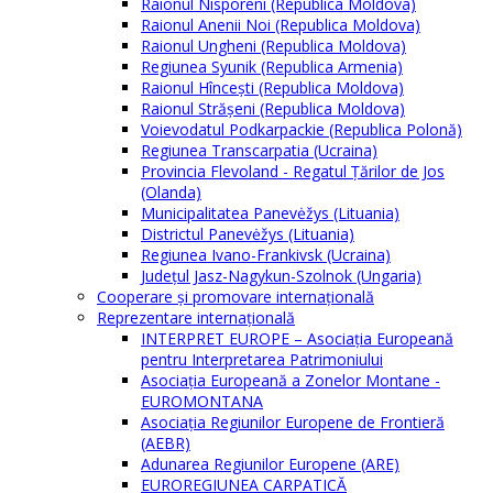
Raionul Nisporeni (Republica Moldova)
Raionul Anenii Noi (Republica Moldova)
Raionul Ungheni (Republica Moldova)
Regiunea Syunik (Republica Armenia)
Raionul Hîncești (Republica Moldova)
Raionul Străşeni (Republica Moldova)
Voievodatul Podkarpackie (Republica Polonă)
Regiunea Transcarpatia (Ucraina)
Provincia Flevoland - Regatul Ţărilor de Jos
(Olanda)
Municipalitatea Panevėžys (Lituania)
Districtul Panevėžys (Lituania)
Regiunea Ivano-Frankivsk (Ucraina)
Judeţul Jasz-Nagykun-Szolnok (Ungaria)
Cooperare şi promovare internaţională
Reprezentare internaţională
INTERPRET EUROPE – Asociația Europeană
pentru Interpretarea Patrimoniului
Asociația Europeană a Zonelor Montane -
EUROMONTANA
Asociația Regiunilor Europene de Frontieră
(AEBR)
Adunarea Regiunilor Europene (ARE)
EUROREGIUNEA CARPATICĂ