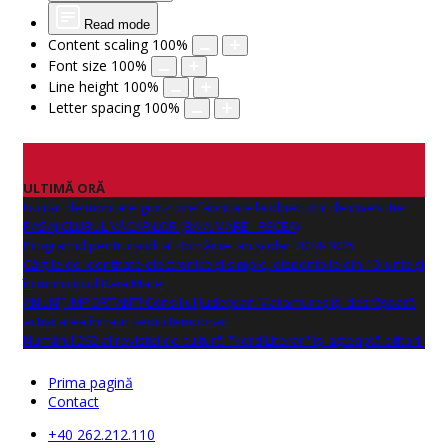
Read mode
Content scaling
100
%
Font size
100
%
Line height
100
%
Letter spacing
100
%
ULTIMĂ ORĂ
Lucrări de montare grinzi prefabricate la obiectivul de investitie
PASAJ CLUBUL VĂCARILOR (BAIA MARE - RECEA)
Programul pentru școli al României an școlar 2024-2025
Cărțile de identitate electronice și simple, disponibile din 10 iunie și
în municipiul Baia Mare
ANUNŢ IMPORTANT! Consiliul Județean Maramureș își desfășoară
activitatea într-un sediu temporar.
Numărul 262 al revistei de cultură "Nord Literar" își așteaptă cititorii
Prima pagină
Contact
+40 262.212.110