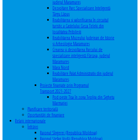
județul Maramureș
Dezvoltare Parc Specializare Inteligentă
Târgu Lăpuș
Reabilitarea și valorificarea în circuitul
turistic a Castelului Geza Teleki din
localitatea Pribilești
Reabilitarea Muzeului Județean de Istorie
și Arheologie Maramureș
Crearea și dezvoltarea Parcului de
specializare inteligentă Fărcașa, județul
Maramureș
Mara Nord
Reabilitare Palat Administrativ din județul
Maramureș
Proiecte finanțate prin Programul
Transport 2021-2027
Pod peste Tisa în zona Teplița din Sighetu
Marmației
Planificare teritorială
Oportunităţi de finanţare
Relaţii internaţionale
Înfrăţiri
Raionul Sîngerei (Republica Moldova)
Raionul Ștefan Vodă (Republica Moldova)