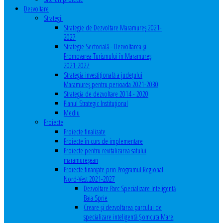
Dezvoltare
Strategii
Strategie de Dezvoltare Maramureș 2021-
2027
Strategie Sectorială - Dezvoltarea și
Promovarea Turismului în Maramureș
2021-2027
Strategia investiţională a județului
Maramureș pentru perioada 2021-2030
Strategia de dezvoltare 2014 - 2020
Planul Strategic Instituţional
Mediu
Proiecte
Proiecte finalizate
Proiecte în curs de implementare
Proiecte pentru revitalizarea satului
maramureşean
Proiecte finanțate prin Programul Regional
Nord-Vest 2021-2027
Dezvoltare Parc Specializare Inteligentă
Baia Sprie
Creare și dezvoltarea parcului de
specializare inteligentă Șomcuta Mare,