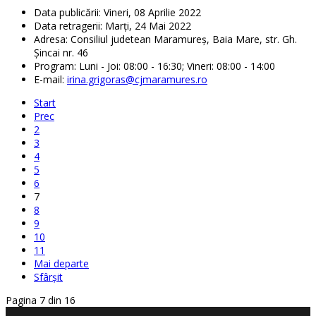
Data publicării:
Vineri, 08 Aprilie 2022
Data retragerii:
Marți, 24 Mai 2022
Adresa:
Consiliul judetean Maramureş, Baia Mare, str. Gh.
Şincai nr. 46
Program:
Luni - Joi: 08:00 - 16:30; Vineri: 08:00 - 14:00
E-mail:
irina.grigoras@cjmaramures.ro
Start
Prec
2
3
4
5
6
7
8
9
10
11
Mai departe
Sfârșit
Pagina 7 din 16