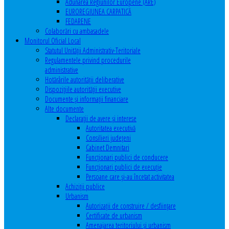
Adunarea Regiunilor Europene (ARE)
EUROREGIUNEA CARPATICĂ
FEDARENE
Colaborări cu ambasadele
Monitorul Oficial Local
Statutul Unităţii Administrativ-Teritoriale
Regulamentele privind procedurile
administrative
Hotărârile autorităţii deliberative
Dispoziţiile autorităţii executive
Documente şi informaţii financiare
Alte documente
Declaraţii de avere şi interese
Autoritatea executivă
Consilieri judeţeni
Cabinet Demnitari
Funcţionari publici de conducere
Funcționari publici de execuție
Persoane care şi-au încetat activitatea
Achiziţii publice
Urbanism
Autorizații de construire / desființare
Certificate de urbanism
Amenajarea teritoriului şi urbanism