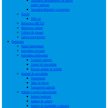
Calendarul evenimentelor de interes
public judeţean
Calendarul târgurilor şi al pieţelor
Tineret
ONG-uri
Patrimoniu UNESCO
Patrimoniu cultural
Cetăţeni de onoare
Galeria președinților
Organizare
Palatul Administrativ
Autoritatea executivă
Autoritatea deliberativă
Consilieri judeţeni
Comisii de specialitate
Procese verbale de sedinte
Aparatul de specialitate
Organigrama
Statul de funcții
Transparență salarială
Instituţii şi servicii subordonate
Instituţii medicale
Instituţii de cultură
Instituţii de învăţământ şi educaţie