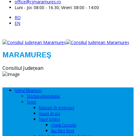
office@cjmaramures.ro
Luni - Joi: 08:00 - 16.30; Vineri: 08:00 - 14:00
RO
EN
MARAMUREŞ
Consiliul Judeţean
Judeţul Maramureş
Structura administrativă
Turism
Materiale de promovare
Izvoare de apă
Trasee turistice
Creasta Cocoșului
Baia Mare Nord