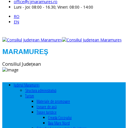
office@cjmaramures.ro
Luni - Joi: 08:00 - 16.30; Vineri: 08:00 - 14:00
RO
EN
MARAMUREŞ
Consiliul Judeţean
Judeţul Maramureş
Structura administrativă
Turism
Materiale de promovare
Izvoare de apă
Trasee turistice
Creasta Cocoșului
Baia Mare Nord