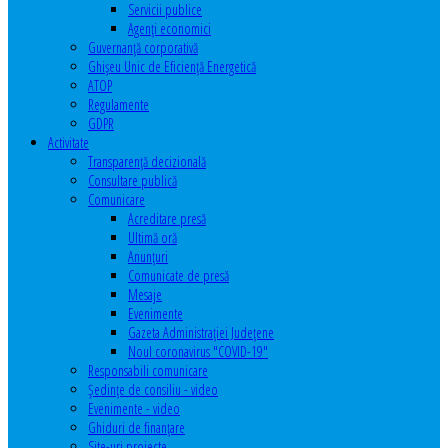
Servicii publice
Agenţi economici
Guvernanță corporativă
Ghişeu Unic de Eficienţă Energetică
ATOP
Regulamente
GDPR
Activitate
Transparenţă decizională
Consultare publică
Comunicare
Acreditare presă
Ultimă oră
Anunţuri
Comunicate de presă
Mesaje
Evenimente
Gazeta Administraţiei Judeţene
Noul coronavirus "COVID-19"
Responsabili comunicare
Şedinţe de consiliu - video
Evenimente - video
Ghiduri de finanţare
Site-uri proiecte