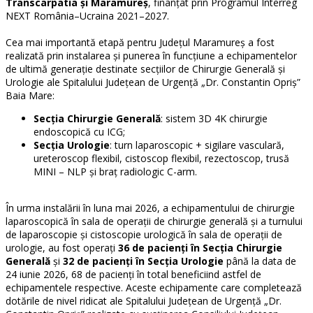
Transcarpatia și Maramureș
, finanțat prin Programul Interreg
NEXT România–Ucraina 2021–2027.
Cea mai importantă etapă pentru Județul Maramureș a fost
realizată prin instalarea și punerea în funcțiune a echipamentelor
de ultimă generație destinate secțiilor de Chirurgie Generală și
Urologie ale Spitalului Județean de Urgență „Dr. Constantin Opriș”
Baia Mare:
Secția Chirurgie Generală
: sistem 3D 4K chirurgie
endoscopică cu ICG;
Secția Urologie
: turn laparoscopic + sigilare vasculară,
ureteroscop flexibil, cistoscop flexibil, rezectoscop, trusă
MINI – NLP și braț radiologic C-arm.
În urma instalării în luna mai 2026, a echipamentului de chirurgie
laparoscopică în sala de operații de chirurgie generală și a turnului
de laparoscopie și cistoscopie urologică în sala de operații de
urologie, au fost operați
36 de pacienți în Secția Chirurgie
Generală
și
32 de pacienți în Secția Urologie
până la data de
24 iunie 2026, 68 de pacienți în total beneficiind astfel de
echipamentele respective. Aceste echipamente care completează
dotările de nivel ridicat ale Spitalului Județean de Urgență „Dr.