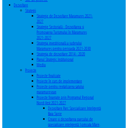
Dezvoltare
Strategii
Strategie de Dezvoltare Maramureș 2021-
2027
Strategie Sectorială - Dezvoltarea și
Promovarea Turismului în Maramureș
2021-2027
Strategia investiţională a județului
Maramureș pentru perioada 2021-2030
Strategia de dezvoltare 2014 - 2020
Planul Strategic Instituţional
Mediu
Proiecte
Proiecte finalizate
Proiecte în curs de implementare
Proiecte pentru revitalizarea satului
maramureşean
Proiecte finanțate prin Programul Regional
Nord-Vest 2021-2027
Dezvoltare Parc Specializare Inteligentă
Baia Sprie
Creare și dezvoltarea parcului de
specializare inteligentă Șomcuta Mare,