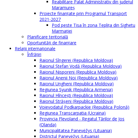
Reabilitare Palat Administrativ din județul
Maramureș
Proiecte finanțate prin Programul Transport
2021-2027
Pod peste Tisa în zona Teplița din Sighetu
Marmației
Planificare teritorială
Oportunităţi de finanţare
Relaţii internaţionale
Înfrăţiri
Raionul Sîngerei (Republica Moldova)
Raionul Ștefan Vodă (Republica Moldova)
Raionul Nisporeni (Republica Moldova)
Raionul Anenii Noi (Republica Moldova)
Raionul Ungheni (Republica Moldova)
Regiunea Syunik (Republica Armenia)
Raionul Hîncești (Republica Moldova)
Raionul Străşeni (Republica Moldova)
Voievodatul Podkarpackie (Republica Polonă)
Regiunea Transcarpatia (Ucraina)
Provincia Flevoland - Regatul Ţărilor de Jos
(Olanda)
Municipalitatea Panevėžys (Lituania)
Districtul Panevėžys (Lituania)