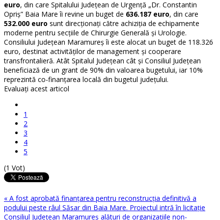
euro
, din care Spitalului Județean de Urgență „Dr. Constantin
Opriș” Baia Mare îi revine un buget de
636.187 euro
, din care
532.000 euro
sunt direcționați către achiziția de echipamente
moderne pentru secțiile de Chirurgie Generală și Urologie.
Consiliului Județean Maramureș îi este alocat un buget de 118.326
euro, destinat activităților de management și cooperare
transfrontalieră. Atât Spitalul Județean cât și Consiliul Județean
beneficiază de un grant de 90% din valoarea bugetului, iar 10%
reprezintă co-finanțarea locală din bugetul județului.
Evaluaţi acest articol
1
2
3
4
5
(1 Vot)
« A fost aprobată finanțarea pentru reconstrucția definitivă a
podului peste râul Săsar din Baia Mare. Proiectul intră în licitație
Consiliul Județean Maramureș alături de organizațiile non-