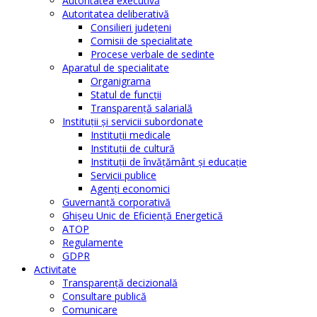
Autoritatea executivă
Autoritatea deliberativă
Consilieri judeţeni
Comisii de specialitate
Procese verbale de sedinte
Aparatul de specialitate
Organigrama
Statul de funcții
Transparență salarială
Instituţii şi servicii subordonate
Instituţii medicale
Instituţii de cultură
Instituţii de învăţământ şi educaţie
Servicii publice
Agenţi economici
Guvernanță corporativă
Ghişeu Unic de Eficienţă Energetică
ATOP
Regulamente
GDPR
Activitate
Transparenţă decizională
Consultare publică
Comunicare