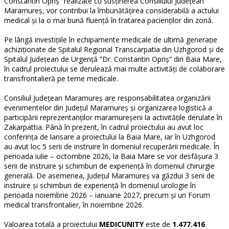
Constantin Opriș” realizate cu susținerea Consiliului Județean
Maramureș, vor contribui la îmbunătățirea considerabilă a actului
medical și la o mai bună fluență în tratarea pacienților din zonă.
Pe lângă investițiile în echipamente medicale de ultimă generație
achiziționate de Spitalul Regional Transcarpatia din Uzhgorod și de
Spitalul Județean de Urgență ”Dr. Constantin Opriș” din Baia Mare,
în cadrul proiectului se derulează mai multe activități de colaborare
transfrontalieră pe teme medicale.
Consiliul Județean Maramureș are responsabilitatea organizării
evenimentelor din Județul Maramureș și organizarea logistică a
participării reprezentanților maramureșeni la activitățile derulate în
Zakarpattia. Până în prezent, în cadrul proiectului au avut loc
conferința de lansare a proiectului la Baia Mare, iar în Uzhgorod
au avut loc 5 serii de instruire în domeniul recuperării medicale. În
perioada iulie – octombrie 2026, la Baia Mare se vor desfășura 3
serii de instruire și schimburi de experiență în domeniul chirurgie
generală. De asemenea, Județul Maramureș va găzdui 3 serii de
instruire și schimburi de experiență în domeniul urologie în
perioada noiembrie 2026 – ianuarie 2027, precum și un Forum
medical transfrontalier, în noiembrie 2026.
Valoarea totală a proiectului
MEDICUNITY
este de
1.477.416