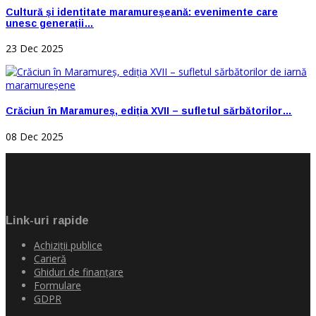
Cultură și identitate maramureșeană: evenimente care
unesc generații…
23 Dec 2025
Crăciun în Maramureș, ediția XVII – sufletul sărbătorilor…
08 Dec 2025
Link-uri rapide
Achiziţii publice
Carieră
Ghiduri de finanţare
Formulare
GDPR