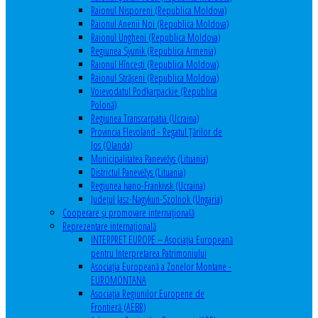
Raionul Nisporeni (Republica Moldova)
Raionul Anenii Noi (Republica Moldova)
Raionul Ungheni (Republica Moldova)
Regiunea Syunik (Republica Armenia)
Raionul Hîncești (Republica Moldova)
Raionul Străşeni (Republica Moldova)
Voievodatul Podkarpackie (Republica
Polonă)
Regiunea Transcarpatia (Ucraina)
Provincia Flevoland - Regatul Ţărilor de
Jos (Olanda)
Municipalitatea Panevėžys (Lituania)
Districtul Panevėžys (Lituania)
Regiunea Ivano-Frankivsk (Ucraina)
Judeţul Jasz-Nagykun-Szolnok (Ungaria)
Cooperare şi promovare internaţională
Reprezentare internaţională
INTERPRET EUROPE – Asociația Europeană
pentru Interpretarea Patrimoniului
Asociația Europeană a Zonelor Montane -
EUROMONTANA
Asociația Regiunilor Europene de
Frontieră (AEBR)