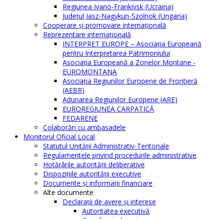
Regiunea Ivano-Frankivsk (Ucraina)
Judeţul Jasz-Nagykun-Szolnok (Ungaria)
Cooperare şi promovare internaţională
Reprezentare internaţională
INTERPRET EUROPE – Asociația Europeană
pentru Interpretarea Patrimoniului
Asociația Europeană a Zonelor Montane -
EUROMONTANA
Asociația Regiunilor Europene de Frontieră
(AEBR)
Adunarea Regiunilor Europene (ARE)
EUROREGIUNEA CARPATICĂ
FEDARENE
Colaborări cu ambasadele
Monitorul Oficial Local
Statutul Unităţii Administrativ-Teritoriale
Regulamentele privind procedurile administrative
Hotărârile autorităţii deliberative
Dispoziţiile autorităţii executive
Documente şi informaţii financiare
Alte documente
Declaraţii de avere şi interese
Autoritatea executivă