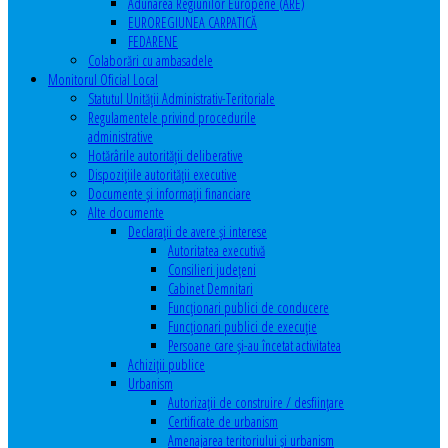
Adunarea Regiunilor Europene (ARE)
EUROREGIUNEA CARPATICĂ
FEDARENE
Colaborări cu ambasadele
Monitorul Oficial Local
Statutul Unităţii Administrativ-Teritoriale
Regulamentele privind procedurile
administrative
Hotărârile autorităţii deliberative
Dispoziţiile autorităţii executive
Documente şi informaţii financiare
Alte documente
Declaraţii de avere şi interese
Autoritatea executivă
Consilieri judeţeni
Cabinet Demnitari
Funcţionari publici de conducere
Funcționari publici de execuție
Persoane care şi-au încetat activitatea
Achiziţii publice
Urbanism
Autorizații de construire / desființare
Certificate de urbanism
Amenajarea teritoriului şi urbanism