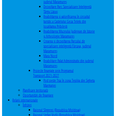
județul Maramureș
Dezvoltare Parc Specializare Inteligentă
Târgu Lăpuș
Reabilitarea și valorificarea în circuitul
turistic a Castelului Geza Teleki din
localitatea Pribilești
Reabilitarea Muzeului Județean de Istorie
și Arheologie Maramureș
Crearea și dezvoltarea Parcului de
specializare inteligentă Fărcașa, județul
Maramureș
Mara Nord
Reabilitare Palat Administrativ din județul
Maramureș
Proiecte finanțate prin Programul
Transport 2021-2027
Pod peste Tisa în zona Teplița din Sighetu
Marmației
Planificare teritorială
Oportunităţi de finanţare
Relaţii internaţionale
Înfrăţiri
Raionul Sîngerei (Republica Moldova)
Raionul Ștefan Vodă (Republica Moldova)