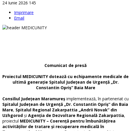
24 Iunie 2026
145
Imprimare
Email
Comunicat de presă
Proiectul MEDICUNITY dotează cu echipamente medicale de
ultimă generație Spitalul Județean de Urgență „Dr.
Constantin Opriș” Baia Mare
Consiliul Județean Maramureș
implementează, în parteneriat cu
Spitalul Județean de Urgență „Dr. Constantin Opriș” din Baia
Mare
,
Spitalul Regional Zakarpattia „Andrii Novak” din
Uzhgorod
și
Agenția de Dezvoltare Regională Zakarpattia
,
proiectul
MEDICUNITY – Coerență pentru îmbunătățirea
activităților de tratare și recuperare medicală în