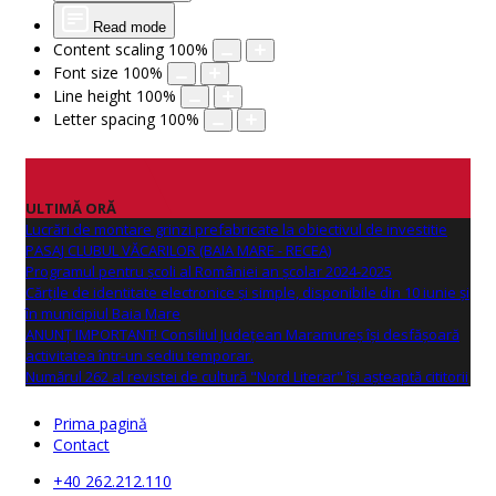
Read mode
Content scaling
100
%
Font size
100
%
Line height
100
%
Letter spacing
100
%
ULTIMĂ ORĂ
Lucrări de montare grinzi prefabricate la obiectivul de investitie
PASAJ CLUBUL VĂCARILOR (BAIA MARE - RECEA)
Programul pentru școli al României an școlar 2024-2025
Cărțile de identitate electronice și simple, disponibile din 10 iunie și
în municipiul Baia Mare
ANUNŢ IMPORTANT! Consiliul Județean Maramureș își desfășoară
activitatea într-un sediu temporar.
Numărul 262 al revistei de cultură "Nord Literar" își așteaptă cititorii
Prima pagină
Contact
+40 262.212.110