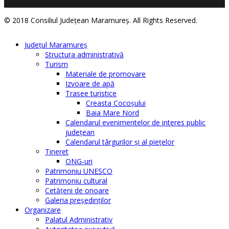
© 2018 Consiliul Judeţean Maramureş. All Rights Reserved.
Judeţul Maramureş
Structura administrativă
Turism
Materiale de promovare
Izvoare de apă
Trasee turistice
Creasta Cocoșului
Baia Mare Nord
Calendarul evenimentelor de interes public
judeţean
Calendarul târgurilor şi al pieţelor
Tineret
ONG-uri
Patrimoniu UNESCO
Patrimoniu cultural
Cetăţeni de onoare
Galeria președinților
Organizare
Palatul Administrativ