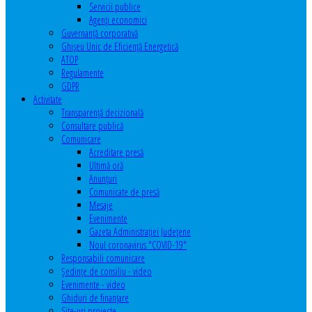
Servicii publice
Agenţi economici
Guvernanță corporativă
Ghişeu Unic de Eficienţă Energetică
ATOP
Regulamente
GDPR
Activitate
Transparenţă decizională
Consultare publică
Comunicare
Acreditare presă
Ultimă oră
Anunţuri
Comunicate de presă
Mesaje
Evenimente
Gazeta Administraţiei Judeţene
Noul coronavirus "COVID-19"
Responsabili comunicare
Şedinţe de consiliu - video
Evenimente - video
Ghiduri de finanţare
Site-uri proiecte