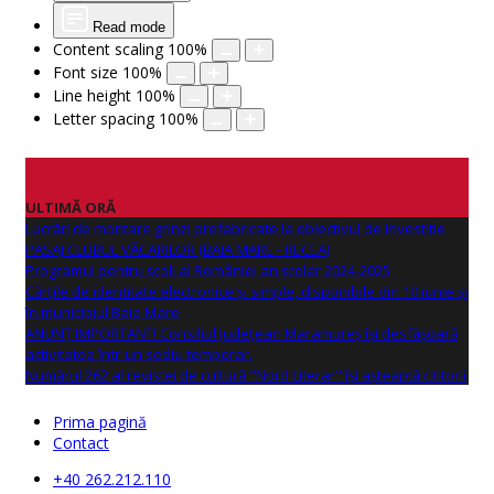
Read mode
Content scaling
100
%
Font size
100
%
Line height
100
%
Letter spacing
100
%
ULTIMĂ ORĂ
Lucrări de montare grinzi prefabricate la obiectivul de investitie
PASAJ CLUBUL VĂCARILOR (BAIA MARE - RECEA)
Programul pentru școli al României an școlar 2024-2025
Cărțile de identitate electronice și simple, disponibile din 10 iunie și
în municipiul Baia Mare
ANUNŢ IMPORTANT! Consiliul Județean Maramureș își desfășoară
activitatea într-un sediu temporar.
Numărul 262 al revistei de cultură "Nord Literar" își așteaptă cititorii
Prima pagină
Contact
+40 262.212.110