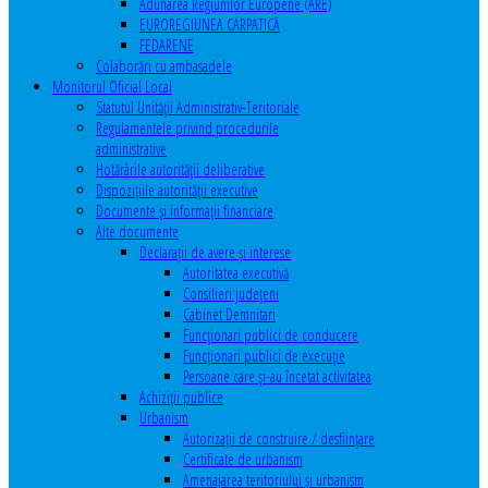
Adunarea Regiunilor Europene (ARE)
EUROREGIUNEA CARPATICĂ
FEDARENE
Colaborări cu ambasadele
Monitorul Oficial Local
Statutul Unităţii Administrativ-Teritoriale
Regulamentele privind procedurile
administrative
Hotărârile autorităţii deliberative
Dispoziţiile autorităţii executive
Documente şi informaţii financiare
Alte documente
Declaraţii de avere şi interese
Autoritatea executivă
Consilieri judeţeni
Cabinet Demnitari
Funcţionari publici de conducere
Funcționari publici de execuție
Persoane care şi-au încetat activitatea
Achiziţii publice
Urbanism
Autorizații de construire / desființare
Certificate de urbanism
Amenajarea teritoriului şi urbanism