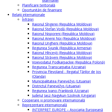
Marmației
Planificare teritorială
Oportunităţi de finanţare
Relaţii internaţionale
Înfrăţiri
Raionul Sîngerei (Republica Moldova)
Raionul Ștefan Vodă (Republica Moldova)
Raionul Nisporeni (Republica Moldova)
Raionul Anenii Noi (Republica Moldova)
Raionul Ungheni (Republica Moldova)
Regiunea Syunik (Republica Armenia)
Raionul Hîncești (Republica Moldova)
Raionul Străşeni (Republica Moldova)
Voievodatul Podkarpackie (Republica Polonă)
Regiunea Transcarpatia (Ucraina)
Provincia Flevoland - Regatul Ţărilor de Jos
(Olanda)
Municipalitatea Panevėžys (Lituania)
Districtul Panevėžys (Lituania)
Regiunea Ivano-Frankivsk (Ucraina)
Judeţul Jasz-Nagykun-Szolnok (Ungaria)
Cooperare şi promovare internaţională
Reprezentare internaţională
INTERPRET EUROPE – Asociația Europeană