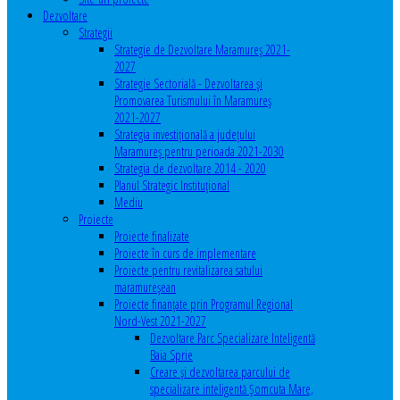
Dezvoltare
Strategii
Strategie de Dezvoltare Maramureș 2021-
2027
Strategie Sectorială - Dezvoltarea și
Promovarea Turismului în Maramureș
2021-2027
Strategia investiţională a județului
Maramureș pentru perioada 2021-2030
Strategia de dezvoltare 2014 - 2020
Planul Strategic Instituţional
Mediu
Proiecte
Proiecte finalizate
Proiecte în curs de implementare
Proiecte pentru revitalizarea satului
maramureşean
Proiecte finanțate prin Programul Regional
Nord-Vest 2021-2027
Dezvoltare Parc Specializare Inteligentă
Baia Sprie
Creare și dezvoltarea parcului de
specializare inteligentă Șomcuta Mare,