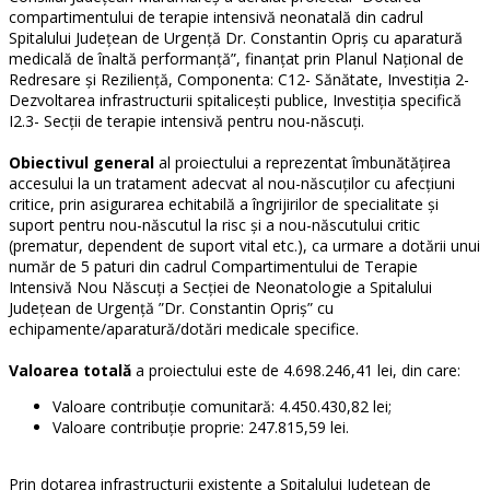
compartimentului de terapie intensivă neonatală din cadrul
Spitalului Județean de Urgență Dr. Constantin Opriș cu aparatură
medicală de înaltă performanță”, finanțat prin Planul Național de
Redresare și Reziliență, Componenta: C12- Sănătate, Investiția 2-
Dezvoltarea infrastructurii spitalicești publice, Investiția specifică
I2.3- Secții de terapie intensivă pentru nou-născuți.
Obiectivul general
al proiectului a reprezentat îmbunătățirea
accesului la un tratament adecvat al nou-născuților cu afecțiuni
critice, prin asigurarea echitabilă a îngrijirilor de specialitate și
suport pentru nou-născutul la risc și a nou-născutului critic
(prematur, dependent de suport vital etc.), ca urmare a dotării unui
număr de 5 paturi din cadrul Compartimentului de Terapie
Intensivă Nou Născuți a Secției de Neonatologie a Spitalului
Județean de Urgență ”Dr. Constantin Opriș” cu
echipamente/aparatură/dotări medicale specifice.
Valoarea totală
a proiectului este de 4.698.246,41 lei, din care:
Valoare contribuție comunitară: 4.450.430,82 lei;
Valoare contribuție proprie: 247.815,59 lei.
Prin dotarea infrastructurii existente a Spitalului Județean de