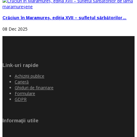
Crăciun în Maramureș, ediția XVII – sufletul sărbătorilor…
08 Dec 2025
Link-uri rapide
Achiziţii publice
Carieră
Ghiduri de finanţare
Formulare
GDPR
Informaţii utile