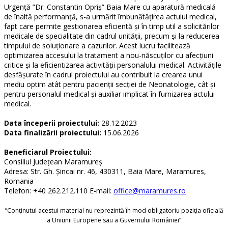
Urgență ”Dr. Constantin Opriș” Baia Mare cu aparatură medicală
de înaltă performanță, s-a urmărit îmbunătățirea actului medical,
fapt care permite gestionarea eficientă și în timp util a solicitărilor
medicale de specialitate din cadrul unității, precum și la reducerea
timpului de soluționare a cazurilor. Acest lucru facilitează
optimizarea accesului la tratament a nou-născuților cu afecțiuni
critice și la eficientizarea activității personalului medical. Activitățile
desfășurate în cadrul proiectului au contribuit la crearea unui
mediu optim atât pentru pacienții secției de Neonatologie, cât și
pentru personalul medical și auxiliar implicat în furnizarea actului
medical.
Data începerii proiectului:
28.12.2023
Data finalizării proiectului:
15.06.2026
Beneficiarul Proiectului:
Consiliul Județean Maramureș
Adresa: Str. Gh. Șincai nr. 46, 430311, Baia Mare, Maramures,
Romania
Telefon: +40 262.212.110 E-mail:
office@maramures.ro
”Conținutul acestui material nu reprezintă în mod obligatoriu poziția oficială
a Uniunii Europene sau a Guvernului României”