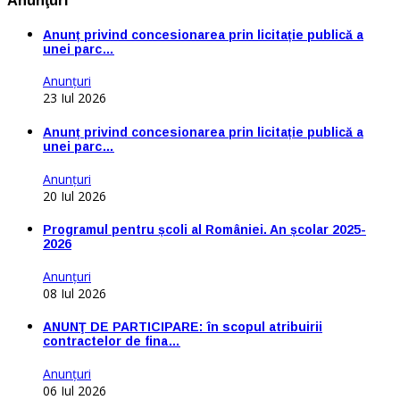
Anunţuri
Anunț privind concesionarea prin licitație publică a
unei parc…
Anunţuri
23 Iul 2026
Anunț privind concesionarea prin licitație publică a
unei parc…
Anunţuri
20 Iul 2026
Programul pentru școli al României. An școlar 2025-
2026
Anunţuri
08 Iul 2026
ANUNŢ DE PARTICIPARE: în scopul atribuirii
contractelor de fina…
Anunţuri
06 Iul 2026