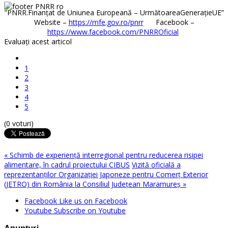
”PNRR.Finanțat de Uniunea Europeană – UrmătoareaGenerațieUE”
Website –
https://mfe.gov.ro/pnrr
Facebook –
https://www.facebook.com/PNRROficial
Evaluaţi acest articol
1
2
3
4
5
(0 voturi)
« Schimb de experiență interregional pentru reducerea risipei
alimentare, în cadrul proiectului CIBUS
Vizită oficială a
reprezentanților Organizației Japoneze pentru Comerț Exterior
(JETRO) din România la Consiliul Județean Maramureș »
Facebook
Like us on Facebook
Youtube
Subscribe on Youtube