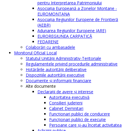
pentru Interpretarea Patrimoniului
Asociația Europeană a Zonelor Montane -
EUROMONTANA
Asociația Regiunilor Europene de Frontieră
(AEBR)
Adunarea Regiunilor Europene (ARE)
EUROREGIUNEA CARPATICĂ
FEDARENE
Colaborări cu ambasadele
Monitorul Oficial Local
Statutul Unităţii Administrativ-Teritoriale
Regulamentele privind procedurile administrative
Hotărârile autorităţii deliberative
Dispoziţiile autorităţii executive
Documente şi informaţii financiare
Alte documente
Declaraţii de avere şi interese
Autoritatea executivă
Consilieri judeţeni
Cabinet Demnitari
Funcţionari publici de conducere
Funcționari publici de execuție
Persoane care şi-au încetat activitatea
Achiziţii publice