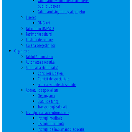
Calendarul evenimentelor de interes
public judeţean
Calendarul târgurilor şi al pieţelor
Tineret
ONG-uri
Patrimoniu UNESCO
Patrimoniu cultural
Cetăţeni de onoare
Galeria președinților
Organizare
Palatul Administrativ
Autoritatea executivă
Autoritatea deliberativă
Consilieri judeţeni
Comisii de specialitate
Procese verbale de sedinte
Aparatul de specialitate
Organigrama
Statul de funcții
Transparență salarială
Instituţii şi servicii subordonate
Instituţii medicale
Instituţii de cultură
Instituţii de învăţământ şi educaţie