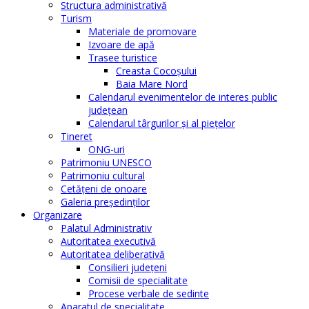
Structura administrativă
Turism
Materiale de promovare
Izvoare de apă
Trasee turistice
Creasta Cocoșului
Baia Mare Nord
Calendarul evenimentelor de interes public
judeţean
Calendarul târgurilor şi al pieţelor
Tineret
ONG-uri
Patrimoniu UNESCO
Patrimoniu cultural
Cetăţeni de onoare
Galeria președinților
Organizare
Palatul Administrativ
Autoritatea executivă
Autoritatea deliberativă
Consilieri judeţeni
Comisii de specialitate
Procese verbale de sedinte
Aparatul de specialitate