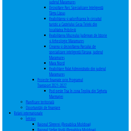
județul Maramureș
Dezvoltare Parc Specializare Inteligentă
Târgu Lăpuș
Reabilitarea și valorificarea în circuitul
turistic a Castelului Geza Teleki din
localitatea Pribilești
Reabilitarea Muzeului Județean de Istorie
și Arheologie Maramureș
Crearea și dezvoltarea Parcului de
specializare inteligentă Fărcașa, județul
Maramureș
Mara Nord
Reabilitare Palat Administrativ din județul
Maramureș
Proiecte finanțate prin Programul
Transport 2021-2027
Pod peste Tisa în zona Teplița din Sighetu
Marmației
Planificare teritorială
Oportunităţi de finanţare
Relaţii internaţionale
Înfrăţiri
Raionul Sîngerei (Republica Moldova)
Raionul Ștefan Vodă (Republica Moldova)