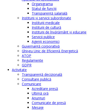
Organigrama
Statul de funcții
Transparență salarială
Instituţii şi servicii subordonate
Instituţii medicale
Instituţii de cultură
Instituţii de învăţământ şi educaţie
Servicii publice
Agenţi economici
Guvernanță corporativă
Ghişeu Unic de Eficienţă Energetică
ATOP
Regulamente
GDPR
Activitate
Transparenţă decizională
Consultare publică
Comunicare
Acreditare presă
Ultimă oră
Anunţuri
Comunicate de presă
Mesaje