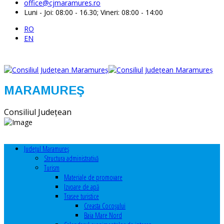
office@cjmaramures.ro
Luni - Joi: 08:00 - 16.30; Vineri: 08:00 - 14:00
RO
EN
MARAMUREŞ
Consiliul Judeţean
Judeţul Maramureş
Structura administrativă
Turism
Materiale de promovare
Izvoare de apă
Trasee turistice
Creasta Cocoșului
Baia Mare Nord