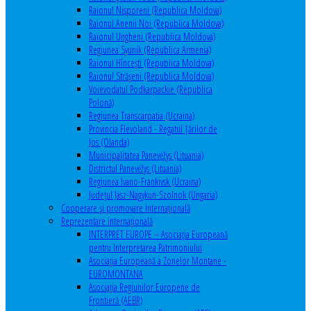
Raionul Nisporeni (Republica Moldova)
Raionul Anenii Noi (Republica Moldova)
Raionul Ungheni (Republica Moldova)
Regiunea Syunik (Republica Armenia)
Raionul Hîncești (Republica Moldova)
Raionul Străşeni (Republica Moldova)
Voievodatul Podkarpackie (Republica
Polonă)
Regiunea Transcarpatia (Ucraina)
Provincia Flevoland - Regatul Ţărilor de
Jos (Olanda)
Municipalitatea Panevėžys (Lituania)
Districtul Panevėžys (Lituania)
Regiunea Ivano-Frankivsk (Ucraina)
Judeţul Jasz-Nagykun-Szolnok (Ungaria)
Cooperare şi promovare internaţională
Reprezentare internaţională
INTERPRET EUROPE – Asociația Europeană
pentru Interpretarea Patrimoniului
Asociația Europeană a Zonelor Montane -
EUROMONTANA
Asociația Regiunilor Europene de
Frontieră (AEBR)