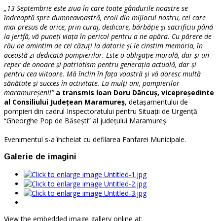
„13 Septembrie este ziua în care toate gândurile noastre se
îndreaptă spre dumneavoastră, eroii din mijlocul nostru, cei care
mai presus de orice, prin curaj, dedicare, bărbăție și sacrificiu până
la jertfă, vă puneți viața în pericol pentru a ne apăra. Cu părere de
rău ne amintim de cei căzuți la datorie și le cinstim memoria, în
această zi dedicată pompierilor. Este o obligație morală, dar și un
reper de onoare și patriotism pentru generația actuală, dar și
pentru cea viitoare. Mă înclin în fața voastră și vă doresc multă
sănătate și succes în activitate. La mulți ani, pompierilor
maramureșeni!”
a transmis Ioan Doru Dăncuș, vicepreședinte
al Consiliului Județean Maramureș
, detașamentului de
pompieri din cadrul Inspectoratului pentru Situații de Urgență
“Gheorghe Pop de Băsești” al județului Maramureș.
Evenimentul s-a încheiat cu defilarea Fanfarei Municipale.
Galerie de imagini
View the embedded image gallery online at: