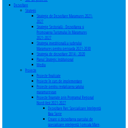
Dezvoltare
Strategii
Strategie de Dezvoltare Maramureș 2021-
2027
Strategie Sectorială - Dezvoltarea și
Promovarea Turismului în Maramureș
2021-2027
Strategia investiţională a județului
Maramureș pentru perioada 2021-2030
Strategia de dezvoltare 2014 - 2020
Planul Strategic Instituţional
Mediu
Proiecte
Proiecte finalizate
Proiecte în curs de implementare
Proiecte pentru revitalizarea satului
maramureşean
Proiecte finanțate prin Programul Regional
Nord-Vest 2021-2027
Dezvoltare Parc Specializare Inteligentă
Baia Sprie
Creare și dezvoltarea parcului de
specializare inteligentă Șomcuta Mare,