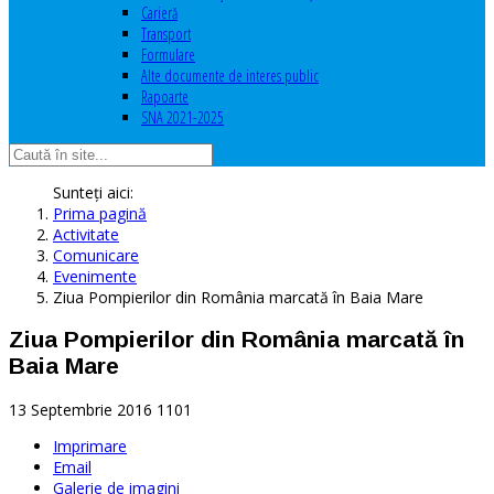
Carieră
Transport
Formulare
Alte documente de interes public
Rapoarte
SNA 2021-2025
Sunteți aici:
Prima pagină
Activitate
Comunicare
Evenimente
Ziua Pompierilor din România marcată în Baia Mare
Ziua Pompierilor din România marcată în
Baia Mare
13 Septembrie 2016
1101
Imprimare
Email
Galerie de imagini