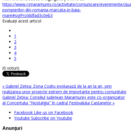
https://www.cjmaramures.ro/activitate/comunicare/evenimente/ziu
pompierilor-din-romania-marcata-in-baia-
mare#sigProIddfad3c0eb3
Evaluaţi acest articol
1
2
3
4
5
(0 voturi)
« Gabriel Zetea: Zona Codru evoluează de la an la an, prin
realizarea unor proiecte extrem de importante pentru comunitate
Gabriel Zetea: Consiliul Judeţean Maramureş este co-organizator
al Concertului "Nostalgia" în cadrul Festivalului Castanelor »
Facebook
Like us on Facebook
Youtube
Subscribe on Youtube
Anunţuri