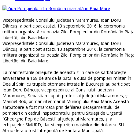
Vicepreședintele Consiliului Județean Maramureș, Ioan Doru
Dăncuș, a participat astăzi, 13 septembrie 2016, la ceremonia
militara organizată cu ocazia Zilei Pompierilor din România în Piața
Libertății din Baia Mare.
Vicepreședintele Consiliului Județean Maramureș, Ioan Doru
Dăncuș, a participat astăzi, 13 septembrie 2016, la ceremonia
militara organizată cu ocazia Zilei Pompierilor din România în Piața
Libertății din Baia Mare.
La manifestările prilejuite de această zi în care se sărbătorește
aniversarea a 168 de ani de la bătălia dusă de pompierii militari în
Dealul Spirii cu trupele otomane intrate în București au participat
Ioan Doru Dăncuș, vicepreședinte al Consiliului Județean
Maramureș, Sebastian Lupuț, prefect al județului Maramureș, și
Marinel Rob, primar interimar al Municipiului Baia Mare. Această
sărbătoare a fost marcată prin defilarea detașamentului de
pompieri din cadrul Inspectoratului pentru Situații de Urgență
“Gheorghe Pop de Băsești” al județului Maramureș, și a
echipajelor SMURD, dar și expoziția mașinilor din dotarea ISU.
Atmosfera a fost întreținută de Fanfara Municipală.