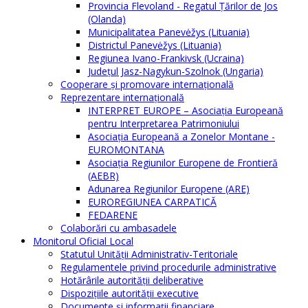
Provincia Flevoland - Regatul Ţărilor de Jos
(Olanda)
Municipalitatea Panevėžys (Lituania)
Districtul Panevėžys (Lituania)
Regiunea Ivano-Frankivsk (Ucraina)
Judeţul Jasz-Nagykun-Szolnok (Ungaria)
Cooperare şi promovare internaţională
Reprezentare internaţională
INTERPRET EUROPE – Asociația Europeană
pentru Interpretarea Patrimoniului
Asociația Europeană a Zonelor Montane -
EUROMONTANA
Asociația Regiunilor Europene de Frontieră
(AEBR)
Adunarea Regiunilor Europene (ARE)
EUROREGIUNEA CARPATICĂ
FEDARENE
Colaborări cu ambasadele
Monitorul Oficial Local
Statutul Unităţii Administrativ-Teritoriale
Regulamentele privind procedurile administrative
Hotărârile autorităţii deliberative
Dispoziţiile autorităţii executive
Documente şi informaţii financiare