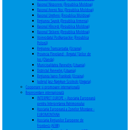
Raionul Nisporeni (Republica Moldova)
Raionul Anenii Noi (Republica Moldova)
Raionul Ungheni (Republica Moldova)
Regiunea Syunik (Republica Armenia)
Raionul Hîncești (Republica Moldova)
Raionul Străşeni (Republica Moldova)
Voievodatul Podkarpackie (Republica
Polonă)
Regiunea Transcarpatia (Ucraina)
Provincia Flevoland - Regatul Ţărilor de
Jos (Olanda)
Municipalitatea Panevėžys (Lituania)
Districtul Panevėžys (Lituania)
Regiunea Ivano-Frankivsk (Ucraina)
Judeţul Jasz-Nagykun-Szolnok (Ungaria)
Cooperare şi promovare internaţională
Reprezentare internaţională
INTERPRET EUROPE – Asociația Europeană
pentru Interpretarea Patrimoniului
Asociația Europeană a Zonelor Montane -
EUROMONTANA
Asociația Regiunilor Europene de
Frontieră (AEBR)