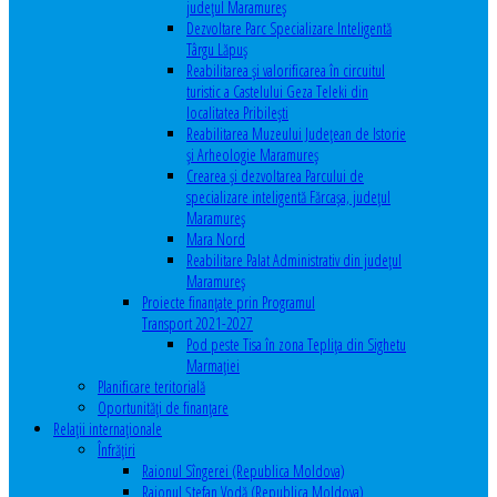
județul Maramureș
Dezvoltare Parc Specializare Inteligentă
Târgu Lăpuș
Reabilitarea și valorificarea în circuitul
turistic a Castelului Geza Teleki din
localitatea Pribilești
Reabilitarea Muzeului Județean de Istorie
și Arheologie Maramureș
Crearea și dezvoltarea Parcului de
specializare inteligentă Fărcașa, județul
Maramureș
Mara Nord
Reabilitare Palat Administrativ din județul
Maramureș
Proiecte finanțate prin Programul
Transport 2021-2027
Pod peste Tisa în zona Teplița din Sighetu
Marmației
Planificare teritorială
Oportunităţi de finanţare
Relaţii internaţionale
Înfrăţiri
Raionul Sîngerei (Republica Moldova)
Raionul Ștefan Vodă (Republica Moldova)