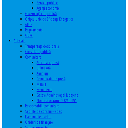
Servicii publice
Agenţi economici
Guvernanță corporativă
Ghişeu Unic de Eficienţă Energetică
ATOP
Regulamente
GDPR
Activitate
Transparenţă decizională
Consultare publică
Comunicare
Acreditare presă
Ultimă oră
Anunţuri
Comunicate de presă
Mesaje
Evenimente
Gazeta Administraţiei Judeţene
Noul coronavirus "COVID-19"
Responsabili comunicare
Şedinţe de consiliu - video
Evenimente - video
Ghiduri de finanţare
Site-uri proiecte