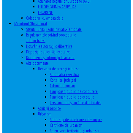
Adunarea Regiunilor Europene (ARE)
EUROREGIUNEA CARPATICĂ
FEDARENE
Colaborări cu ambasadele
Monitorul Oficial Local
Statutul Unităţii Administrativ-Teritoriale
Regulamentele privind procedurile
administrative
Hotărârile autorităţii deliberative
Dispoziţiile autorităţii executive
Documente şi informaţii financiare
Alte documente
Declaraţii de avere şi interese
Autoritatea executivă
Consilieri judeţeni
Cabinet Demnitari
Funcţionari publici de conducere
Funcționari publici de execuție
Persoane care şi-au încetat activitatea
Achiziţii publice
Urbanism
Autorizații de construire / desființare
Certificate de urbanism
Amenajarea teritoriului şi urbanism