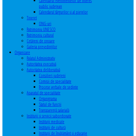
Calendarul evenimentelor de interes
public judeţean
Calendarul târgurilor şi al pieţelor
Tineret
ONG-uri
Patrimoniu UNESCO
Patrimoniu cultural
Cetăţeni de onoare
Galeria președinților
Organizare
Palatul Administrativ
Autoritatea executivă
Autoritatea deliberativă
Consilieri judeţeni
Comisii de specialitate
Procese verbale de sedinte
Aparatul de specialitate
Organigrama
Statul de funcții
Transparență salarială
Instituţii şi servicii subordonate
Instituţii medicale
Instituţii de cultură
Instituţii de învăţământ şi educaţie