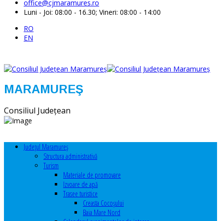
office@cjmaramures.ro
Luni - Joi: 08:00 - 16.30; Vineri: 08:00 - 14:00
RO
EN
MARAMUREŞ
Consiliul Judeţean
Judeţul Maramureş
Structura administrativă
Turism
Materiale de promovare
Izvoare de apă
Trasee turistice
Creasta Cocoșului
Baia Mare Nord