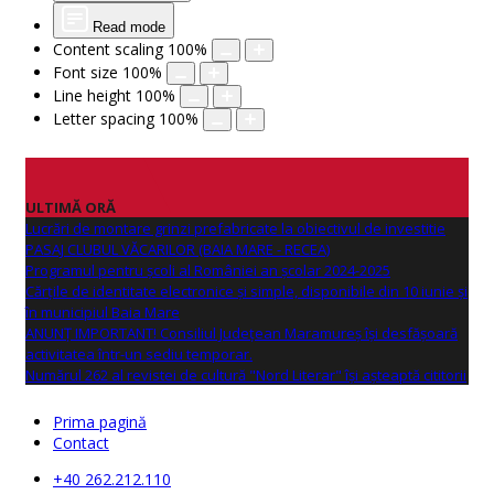
Read mode
Content scaling
100
%
Font size
100
%
Line height
100
%
Letter spacing
100
%
ULTIMĂ ORĂ
Lucrări de montare grinzi prefabricate la obiectivul de investitie
PASAJ CLUBUL VĂCARILOR (BAIA MARE - RECEA)
Programul pentru școli al României an școlar 2024-2025
Cărțile de identitate electronice și simple, disponibile din 10 iunie și
în municipiul Baia Mare
ANUNŢ IMPORTANT! Consiliul Județean Maramureș își desfășoară
activitatea într-un sediu temporar.
Numărul 262 al revistei de cultură "Nord Literar" își așteaptă cititorii
Prima pagină
Contact
+40 262.212.110