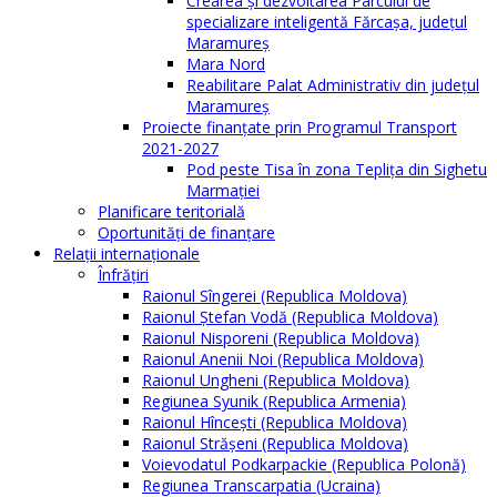
Crearea și dezvoltarea Parcului de
specializare inteligentă Fărcașa, județul
Maramureș
Mara Nord
Reabilitare Palat Administrativ din județul
Maramureș
Proiecte finanțate prin Programul Transport
2021-2027
Pod peste Tisa în zona Teplița din Sighetu
Marmației
Planificare teritorială
Oportunităţi de finanţare
Relaţii internaţionale
Înfrăţiri
Raionul Sîngerei (Republica Moldova)
Raionul Ștefan Vodă (Republica Moldova)
Raionul Nisporeni (Republica Moldova)
Raionul Anenii Noi (Republica Moldova)
Raionul Ungheni (Republica Moldova)
Regiunea Syunik (Republica Armenia)
Raionul Hîncești (Republica Moldova)
Raionul Străşeni (Republica Moldova)
Voievodatul Podkarpackie (Republica Polonă)
Regiunea Transcarpatia (Ucraina)