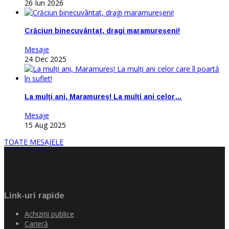
26 Iun 2026
Crăciun binecuvântat, dragi maramureșeni!
Mesaje
24 Dec 2025
La mulţi ani, Maramureş! La mulţi ani celor…
Mesaje
15 Aug 2025
TOATE MESAJELE
Link-uri rapide
Achiziţii publice
Carieră