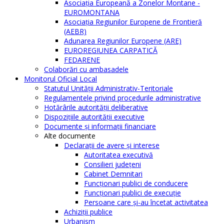
Asociația Europeană a Zonelor Montane -
EUROMONTANA
Asociația Regiunilor Europene de Frontieră
(AEBR)
Adunarea Regiunilor Europene (ARE)
EUROREGIUNEA CARPATICĂ
FEDARENE
Colaborări cu ambasadele
Monitorul Oficial Local
Statutul Unităţii Administrativ-Teritoriale
Regulamentele privind procedurile administrative
Hotărârile autorităţii deliberative
Dispoziţiile autorităţii executive
Documente şi informaţii financiare
Alte documente
Declaraţii de avere şi interese
Autoritatea executivă
Consilieri judeţeni
Cabinet Demnitari
Funcţionari publici de conducere
Funcționari publici de execuție
Persoane care şi-au încetat activitatea
Achiziţii publice
Urbanism