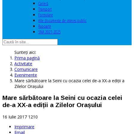
Carieră
Transport
Formulare
Alte documente de interes public
Rapoarte
SNA 2021-2025
Sunteți aici:
Prima pagină
Activitate
Comunicare
Evenimente
Mare sărbătoare la Seini cu ocazia celei de-a XX-a ediții a
Zilelor Orașului
Mare sărbătoare la Seini cu ocazia celei
de-a XX-a ediții a Zilelor Orașului
16 Iulie 2017
1210
Imprimare
Email