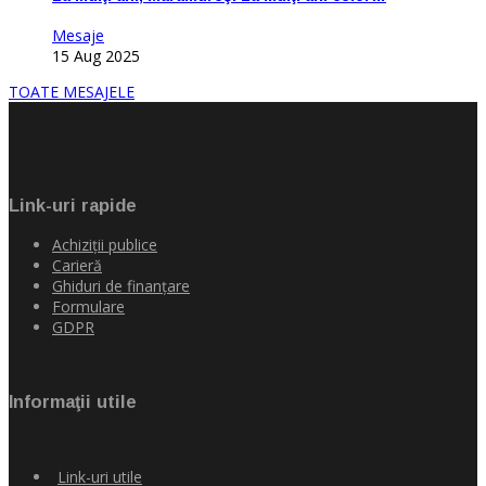
Mesaje
15 Aug 2025
TOATE MESAJELE
Link-uri rapide
Achiziţii publice
Carieră
Ghiduri de finanţare
Formulare
GDPR
Informaţii utile
Link-uri utile