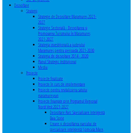
Dezvoltare
Strategii
Strategie de Dezvoltare Maramureș 2021-
2027
Strategie Sectorială - Dezvoltarea și
Promovarea Turismului în Maramureș
2021-2027
Strategia investiţională a județului
Maramureș pentru perioada 2021-2030
Strategia de dezvoltare 2014 - 2020
Planul Strategic Instituţional
Mediu
Proiecte
Proiecte finalizate
Proiecte în curs de implementare
Proiecte pentru revitalizarea satului
maramureşean
Proiecte finanțate prin Programul Regional
Nord-Vest 2021-2027
Dezvoltare Parc Specializare Inteligentă
Baia Sprie
Creare și dezvoltarea parcului de
specializare inteligentă Șomcuta Mare,