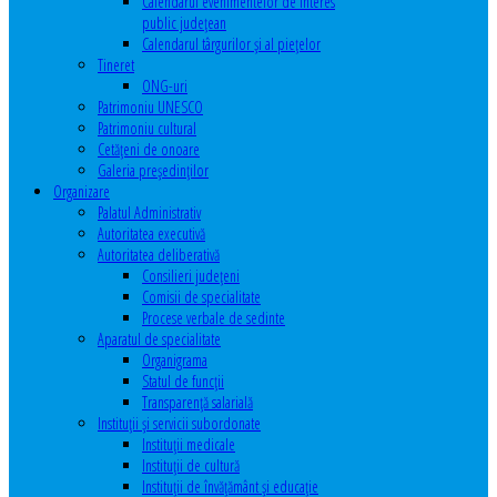
Calendarul evenimentelor de interes
public judeţean
Calendarul târgurilor şi al pieţelor
Tineret
ONG-uri
Patrimoniu UNESCO
Patrimoniu cultural
Cetăţeni de onoare
Galeria președinților
Organizare
Palatul Administrativ
Autoritatea executivă
Autoritatea deliberativă
Consilieri judeţeni
Comisii de specialitate
Procese verbale de sedinte
Aparatul de specialitate
Organigrama
Statul de funcții
Transparență salarială
Instituţii şi servicii subordonate
Instituţii medicale
Instituţii de cultură
Instituţii de învăţământ şi educaţie