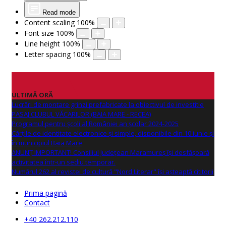
Read mode
Content scaling
100
%
Font size
100
%
Line height
100
%
Letter spacing
100
%
ULTIMĂ ORĂ
Lucrări de montare grinzi prefabricate la obiectivul de investitie
PASAJ CLUBUL VĂCARILOR (BAIA MARE - RECEA)
Programul pentru școli al României an școlar 2024-2025
Cărțile de identitate electronice și simple, disponibile din 10 iunie și
în municipiul Baia Mare
ANUNŢ IMPORTANT! Consiliul Județean Maramureș își desfășoară
activitatea într-un sediu temporar.
Numărul 262 al revistei de cultură "Nord Literar" își așteaptă cititorii
Prima pagină
Contact
+40 262.212.110