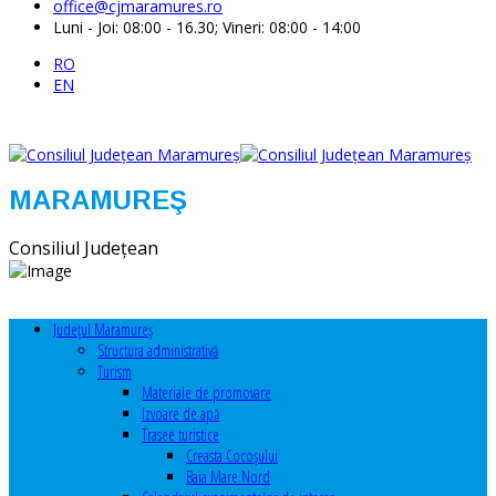
office@cjmaramures.ro
Luni - Joi: 08:00 - 16.30; Vineri: 08:00 - 14:00
RO
EN
MARAMUREŞ
Consiliul Judeţean
Judeţul Maramureş
Structura administrativă
Turism
Materiale de promovare
Izvoare de apă
Trasee turistice
Creasta Cocoșului
Baia Mare Nord