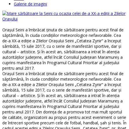
Galerie de imagini
Oraşul Seini a îmbrăcat ţinuta de sărbătoare pentru acest final de
săptămână, în ciuda condiţiilor meteorologice nefavorabile. Cea
de-a XX-a ediţie a Zilelor Oraşului Seini „Cetatea Zynir” a început
sâmbătă, 15 iulie 2017, cu o serie de manifestări sportive, dar şi
cultural – artistice. Şi în acest an, sărbătoarea a intrat în atenţia
autorităţilor judeţene, atfel încât Consiliul Judeţean Maramureş a
cuprins manifestarea în Programul Cultural Prioritar al judeţului
pentru anul 2017.
Oraşul Seini a îmbrăcat ţinuta de sărbătoare pentru acest final de
săptămână, în ciuda condiţiilor meteorologice nefavorabile. Cea
de-a XX-a ediţie a Zilelor Oraşului Seini „Cetatea Zynir” a început
sâmbătă, 15 iulie 2017, cu o serie de manifestări sportive, dar şi
cultural – artistice. Şi în acest an, sărbătoarea a intrat în atenţia
autorităţilor judeţene, atfel încât Consiliul Judeţean Maramureş a
cuprins manifestarea în Programul Cultural Prioritar al judeţului
pentru anul 2017. Din dorinţa de a promova tot mai mult sportul
de calitate, organizatorii au propus pentru acest eveniment o serie
de întreceri sportive precum cele de fotbal, handbal, şah şi tenis. În
cadrul acestei ediţii a Zilelor Oraşului Seini „Cetatea Zynir”, pr. Poet