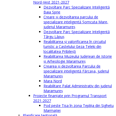
Nord-Vest 2021-2027
Dezvoltare Parc Specializare Inteligentă
Baia Sprie
Creare și dezvoltarea parcului de
specializare inteligentă Șomcuta Mare,
județul Maramureș
Dezvoltare Parc Specializare Inteligentă
Târgu Lăpuș
Reabilitarea și valorificarea în circuitul
turistic a Castelului Geza Teleki din
localitatea Pribilești
Reabilitarea Muzeului Județean de Istorie
și Arheologie Maramureș
Crearea și dezvoltarea Parcului de
specializare inteligentă Fărcașa, județul
Maramureș
Mara Nord
Reabilitare Palat Administrativ din județul
Maramureș
Proiecte finanțate prin Programul Transport
2021-2027
Pod peste Tisa în zona Teplița din Sighetu
Marmației
Planificare teritorială