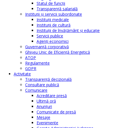
Statul de funcții
Transparență salarială
Instituţii şi servicii subordonate
Instituţii medicale
Instituţii de cultură
Instituţii de învăţământ şi educaţie
Servicii publice
Agenţi economici
Guvernanță corporativă
Ghişeu Unic de Eficienţă Energetică
ATOP
Regulamente
GDPR
Activitate
Transparenţă decizională
Consultare publică
Comunicare
Acreditare presă
Ultimă oră
Anunţuri
Comunicate de presă
Mesaje
Evenimente