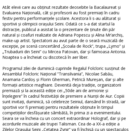
Atât elevii care au obţinut rezultate deosebite la Bacalaureat şi
Evaluarea Naţională, cât şi profesorii au fost premiaţi în cadru
festiv pentru performanţele şcolare. Acestora li s-au alăturat şi
sportivii şi olimpicii oraşului Seini. Odată ce s-a dat startul la
distracţie, publicul a asistat la o prezentare de ţinute din păr
natural şi coafuri realizate de Adriana Popescu şi Alina Mr’archiş,
make-up artist. Spectatorii au avut parte de o seară muzicală de
excepţie, pe scenă concertând „Şcoala de Rock”, trupa „Lymo” şi
„Trubadurii din Seini” cu Mircea Patovan, dar şi faimoasa Antonia.
Noaptea s-a încheiat cu discotecă în aer liber.
Programul zilei de duminică cuprinde Regalul Folcloric susţinut de
Ansamblul Folcloric Naţional ”Transilvania”, Nicolae Sabău,
Anamaria Cardoş şi Florin Gherman, Petrică Mureşan, dar şi alte
formaţii artistice maghiare. Devenită deja tradiţie, organizatorii
premiază şi la această ediţie cei „50de ani de armonie şi
înţelegere” în cadrul festivităţii de premiere a Nunţii de Aur. Copiii
sunt invitaţi, duminică, să celebreze Seiniul, dansând în stradă, iar
sportivii vor fi premiaţi pentru rezultatele obţinute în timpul
competiţiilor desfăşurate sâmbătă, în prima zi a evenimentului.
Seara se va încheia cu un concert extraordinar Holograf, dar şi pe
acordurile muzicale ale trupei Talisman. Cea de-a XX-a ediţie a
Zilelor Oraşului Seini „Cetatea Zynir” va fi închisă cu un spectaculos