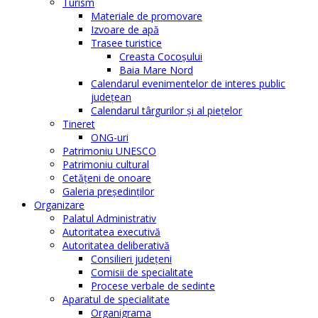
Turism
Materiale de promovare
Izvoare de apă
Trasee turistice
Creasta Cocoșului
Baia Mare Nord
Calendarul evenimentelor de interes public
judeţean
Calendarul târgurilor şi al pieţelor
Tineret
ONG-uri
Patrimoniu UNESCO
Patrimoniu cultural
Cetăţeni de onoare
Galeria președinților
Organizare
Palatul Administrativ
Autoritatea executivă
Autoritatea deliberativă
Consilieri judeţeni
Comisii de specialitate
Procese verbale de sedinte
Aparatul de specialitate
Organigrama