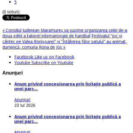
5
(0 voturi)
« Consiliul Județean Maramureș va susține organizarea celei de-a
doua ediții a taberei internaționale de handbal
Festivalul ”Joc și
cântec pe Valea Ronișoarei” și ”Întâlnirea fiilor satului” au animat,
duminică, comuna Rona de Jos »
Facebook
Like us on Facebook
Youtube
Subscribe on Youtube
Anunţuri
Anunț privind concesionarea prin licitație publică a
unei parc…
Anunţuri
23 Iul 2026
Anunț privind concesionarea prin licitație publică a
unei parc…
Anunţuri