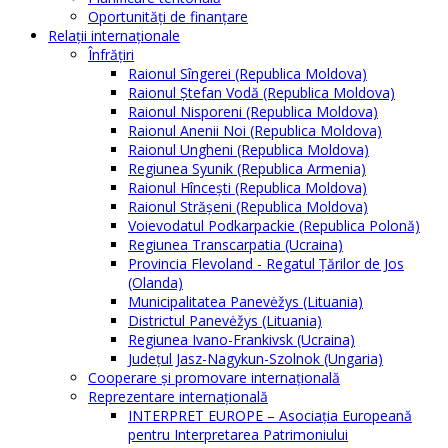
Oportunităţi de finanţare
Relaţii internaţionale
Înfrăţiri
Raionul Sîngerei (Republica Moldova)
Raionul Ștefan Vodă (Republica Moldova)
Raionul Nisporeni (Republica Moldova)
Raionul Anenii Noi (Republica Moldova)
Raionul Ungheni (Republica Moldova)
Regiunea Syunik (Republica Armenia)
Raionul Hîncești (Republica Moldova)
Raionul Străşeni (Republica Moldova)
Voievodatul Podkarpackie (Republica Polonă)
Regiunea Transcarpatia (Ucraina)
Provincia Flevoland - Regatul Ţărilor de Jos
(Olanda)
Municipalitatea Panevėžys (Lituania)
Districtul Panevėžys (Lituania)
Regiunea Ivano-Frankivsk (Ucraina)
Judeţul Jasz-Nagykun-Szolnok (Ungaria)
Cooperare şi promovare internaţională
Reprezentare internaţională
INTERPRET EUROPE – Asociația Europeană
pentru Interpretarea Patrimoniului