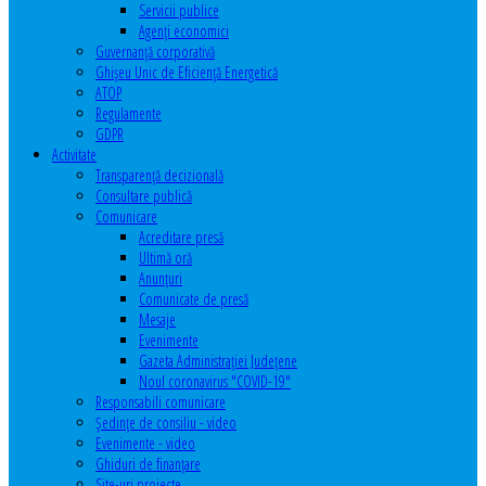
Servicii publice
Agenţi economici
Guvernanță corporativă
Ghişeu Unic de Eficienţă Energetică
ATOP
Regulamente
GDPR
Activitate
Transparenţă decizională
Consultare publică
Comunicare
Acreditare presă
Ultimă oră
Anunţuri
Comunicate de presă
Mesaje
Evenimente
Gazeta Administraţiei Judeţene
Noul coronavirus "COVID-19"
Responsabili comunicare
Şedinţe de consiliu - video
Evenimente - video
Ghiduri de finanţare
Site-uri proiecte