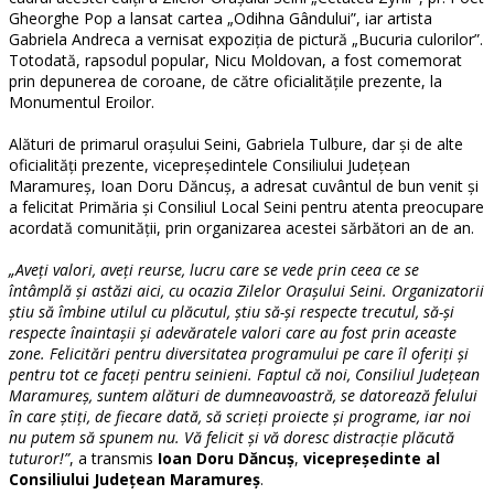
Gheorghe Pop a lansat cartea „Odihna Gândului”, iar artista
Gabriela Andreca a vernisat expoziţia de pictură „Bucuria culorilor”.
Totodată, rapsodul popular, Nicu Moldovan, a fost comemorat
prin depunerea de coroane, de către oficialităţile prezente, la
Monumentul Eroilor.
Alături de primarul oraşului Seini, Gabriela Tulbure, dar şi de alte
oficialităţi prezente, vicepreşedintele Consiliului Judeţean
Maramureş, Ioan Doru Dăncuş, a adresat cuvântul de bun venit şi
a felicitat Primăria şi Consiliul Local Seini pentru atenta preocupare
acordată comunităţii, prin organizarea acestei sărbători an de an.
„Aveţi valori, aveţi reurse, lucru care se vede prin ceea ce se
întâmplă şi astăzi aici, cu ocazia Zilelor Oraşului Seini. Organizatorii
ştiu să îmbine utilul cu plăcutul, ştiu să-şi respecte trecutul, să-şi
respecte înaintaşii şi adevăratele valori care au fost prin aceaste
zone. Felicitări pentru diversitatea programului pe care îl oferiţi şi
pentru tot ce faceţi pentru seinieni. Faptul că noi, Consiliul Judeţean
Maramureş, suntem alături de dumneavoastră, se datorează felului
în care ştiţi, de fiecare dată, să scrieţi proiecte şi programe, iar noi
nu putem să spunem nu. Vă felicit şi vă doresc distracţie plăcută
tuturor!”
, a transmis
Ioan Doru Dăncuş
,
vicepreşedinte al
Consiliului Judeţean Maramureş
.