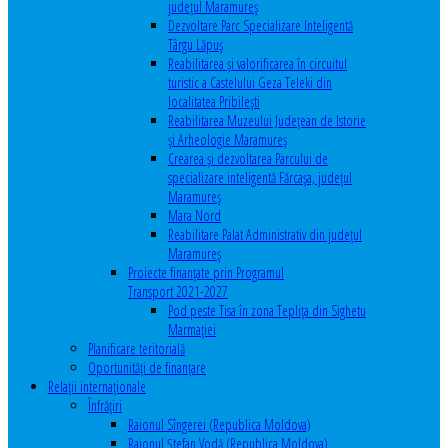
județul Maramureș
Dezvoltare Parc Specializare Inteligentă
Târgu Lăpuș
Reabilitarea și valorificarea în circuitul
turistic a Castelului Geza Teleki din
localitatea Pribilești
Reabilitarea Muzeului Județean de Istorie
și Arheologie Maramureș
Crearea și dezvoltarea Parcului de
specializare inteligentă Fărcașa, județul
Maramureș
Mara Nord
Reabilitare Palat Administrativ din județul
Maramureș
Proiecte finanțate prin Programul
Transport 2021-2027
Pod peste Tisa în zona Teplița din Sighetu
Marmației
Planificare teritorială
Oportunităţi de finanţare
Relaţii internaţionale
Înfrăţiri
Raionul Sîngerei (Republica Moldova)
Raionul Ștefan Vodă (Republica Moldova)