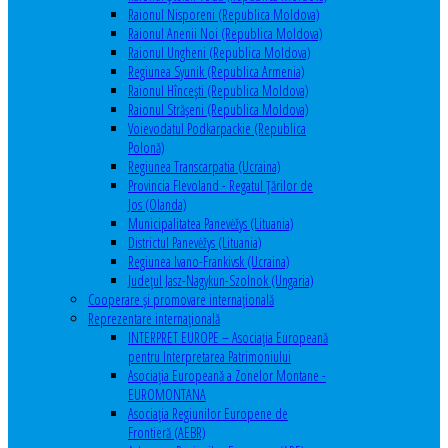
Raionul Nisporeni (Republica Moldova)
Raionul Anenii Noi (Republica Moldova)
Raionul Ungheni (Republica Moldova)
Regiunea Syunik (Republica Armenia)
Raionul Hîncești (Republica Moldova)
Raionul Străşeni (Republica Moldova)
Voievodatul Podkarpackie (Republica
Polonă)
Regiunea Transcarpatia (Ucraina)
Provincia Flevoland - Regatul Ţărilor de
Jos (Olanda)
Municipalitatea Panevėžys (Lituania)
Districtul Panevėžys (Lituania)
Regiunea Ivano-Frankivsk (Ucraina)
Judeţul Jasz-Nagykun-Szolnok (Ungaria)
Cooperare şi promovare internaţională
Reprezentare internaţională
INTERPRET EUROPE – Asociația Europeană
pentru Interpretarea Patrimoniului
Asociația Europeană a Zonelor Montane -
EUROMONTANA
Asociația Regiunilor Europene de
Frontieră (AEBR)