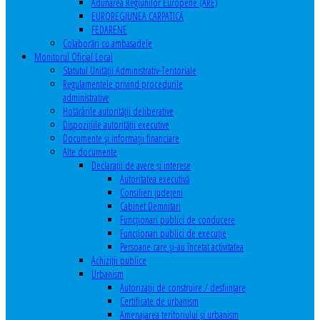
Adunarea Regiunilor Europene (ARE)
EUROREGIUNEA CARPATICĂ
FEDARENE
Colaborări cu ambasadele
Monitorul Oficial Local
Statutul Unităţii Administrativ-Teritoriale
Regulamentele privind procedurile
administrative
Hotărârile autorităţii deliberative
Dispoziţiile autorităţii executive
Documente şi informaţii financiare
Alte documente
Declaraţii de avere şi interese
Autoritatea executivă
Consilieri judeţeni
Cabinet Demnitari
Funcţionari publici de conducere
Funcționari publici de execuție
Persoane care şi-au încetat activitatea
Achiziţii publice
Urbanism
Autorizații de construire / desființare
Certificate de urbanism
Amenajarea teritoriului şi urbanism