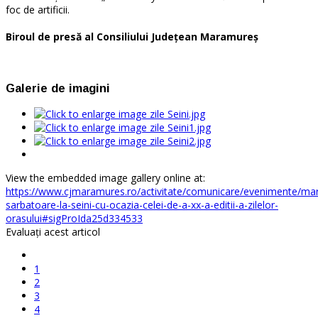
foc de artificii.
Biroul de presă al Consiliului Judeţean Maramureş
Galerie de imagini
View the embedded image gallery online at:
https://www.cjmaramures.ro/activitate/comunicare/evenimente/ma
sarbatoare-la-seini-cu-ocazia-celei-de-a-xx-a-editii-a-zilelor-
orasului#sigProIda25d334533
Evaluaţi acest articol
1
2
3
4